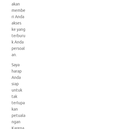
akan
membe
ri Anda
akses
ke yang
terburu
k Anda
persoal
an.
Saya
harap
Anda
siap
untuk
tak
terlupa
kan
petuala
ngan
Karena