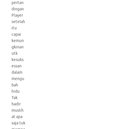
pertan
dingan
Player
setelah
itu
capai
kemun
gkinan
utk
kesuks
essan
dalam
mengu
bah
hidu
Tak
hadir
muslih
at apa
saja tuk