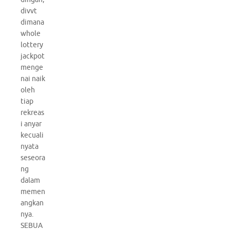
divvt
dimana
whole
lottery
jackpot
menge
nai naik
oleh
tiap
rekreas
i anyar
kecuali
nyata
seseora
ng
dalam
memen
angkan
nya.
SEBUA