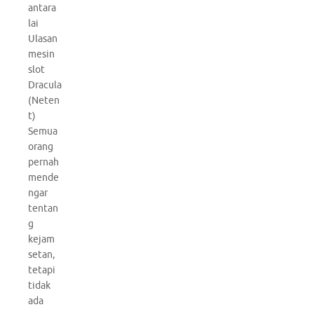
antara
lai
Ulasan
mesin
slot
Dracula
(Neten
t)
Semua
orang
pernah
mende
ngar
tentan
g
kejam
setan,
tetapi
tidak
ada