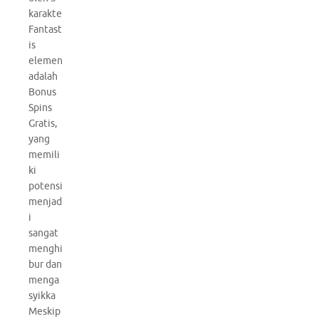
karakte
Fantast
is
elemen
adalah
Bonus
Spins
Gratis,
yang
memili
ki
potensi
menjad
i
sangat
menghi
bur dan
menga
syikka
Meskip