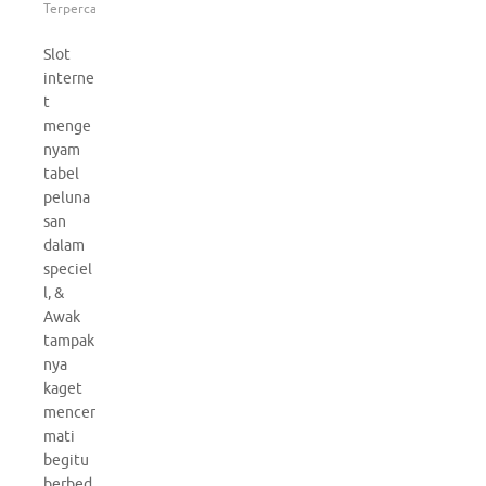
Terpercaya
Slot
interne
t
menge
nyam
tabel
peluna
san
dalam
speciel
l, &
Awak
tampak
nya
kaget
mencer
mati
begitu
berbed