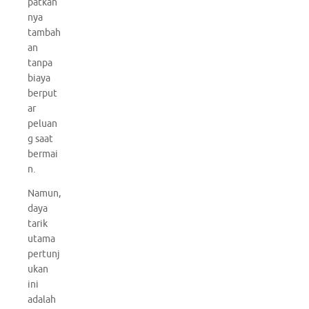
patkan
nya
tambah
an
tanpa
biaya
berput
ar
peluan
g saat
bermai
n.
Namun,
daya
tarik
utama
pertunj
ukan
ini
adalah