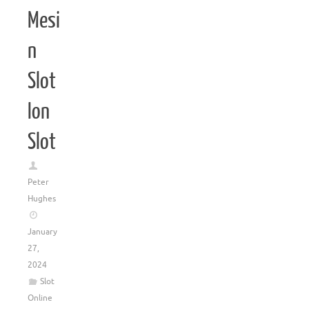
Mesi
n
Slot
Ion
Slot
Peter
Hughes
January
27,
2024
Slot
Online