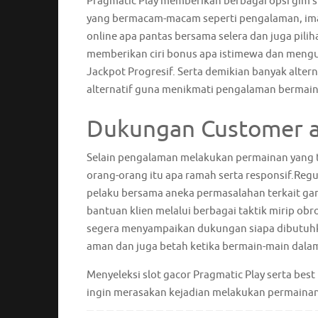
Pragmatic Play memberikan berbagai opsi gim s
yang bermacam-macam seperti pengalaman, imajin
online apa pantas bersama selera dan juga pili
memberikan ciri bonus apa istimewa dan mengu
Jackpot Progresif. Serta demikian banyak altern
alternatif guna menikmati pengalaman bermain 
Dukungan Customer 
Selain pengalaman melakukan permainan yang t
orang-orang itu apa ramah serta responsif.Re
pelaku bersama aneka permasalahan terkait ga
bantuan klien melalui berbagai taktik mirip ob
segera menyampaikan dukungan siapa dibutuhk
aman dan juga betah ketika bermain-main dalam
Menyeleksi slot gacor Pragmatic Play serta best
ingin merasakan kejadian melakukan permainan