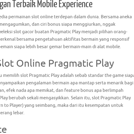
ngan Terbaik Mobile Experience
edia permainan slot online terdepan dalam dunia. Bersama aneka
 mengagumkan, dan ciri bonus siapa menggiurkan, nggak
eksi slot gacor buatan Pragmatic Play menjadi pilihan orang-
 terkenal bersama pengetahuan aktifitas bermain yang responsif
main siapa lebih besar gemar bermain-main di alat mobile.
lot Online Pragmatic Play
u memilih slot Pragmatic Play adalah sebab standar the game siap
 menyampaikan pengalaman bermain apa mantap serta menarik bagi
n, efek nada apa memikat, dan feature bonus apa berlimpah
Play berubah sekali mengasyikkan. Selain itu, slot Pragmatic Play
rn to Player) yang seimbang, maka dari itu kesempatan untuk
erang lebar.
ce