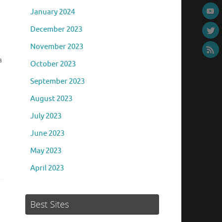
January 2024
December 2023
November 2023
a
October 2023
September 2023
August 2023
July 2023
June 2023
May 2023
April 2023
Best Sites