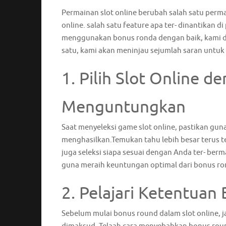
Permainan slot online berubah salah satu perm
online. salah satu feature apa ter- dinantikan
menggunakan bonus ronda dengan baik, kami dapa
satu, kami akan meninjau sejumlah saran untuk
1. Pilih Slot Online 
Menguntungkan
Saat menyeleksi game slot online, pastikan gu
menghasilkan.Temukan tahu lebih besar terus te
juga seleksi siapa sesuai dengan Anda ter- ber
guna meraih keuntungan optimal dari bonus ro
2. Pelajari Ketentua
Sebelum mulai bonus round dalam slot online, 