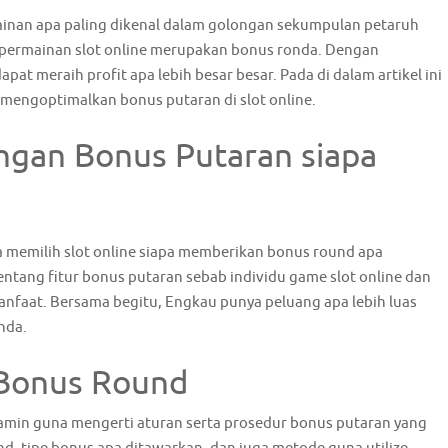
ainan apa paling dikenal dalam golongan sekumpulan petaruh
 di permainan slot online merupakan bonus ronda. Dengan
t meraih profit apa lebih besar besar. Pada di dalam artikel ini
 mengoptimalkan bonus putaran di slot online.
dengan Bonus Putaran siapa
na memilih slot online siapa memberikan bonus round apa
ntang fitur bonus putaran sebab individu game slot online dan
manfaat. Bersama begitu, Engkau punya peluang apa lebih luas
nda.
n Bonus Round
jamin guna mengerti aturan serta prosedur bonus putaran yang