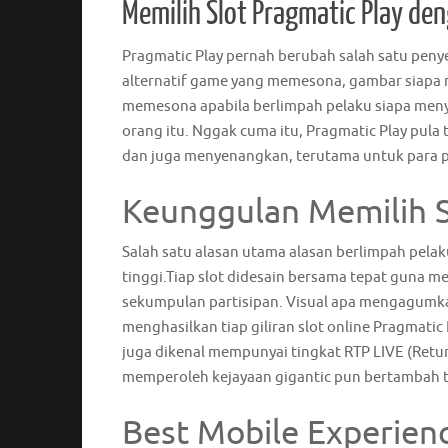
Memilih Slot Pragmatic Play de
Pragmatic Play pernah berubah salah satu peny
alternatif game yang memesona, gambar siapa
memesona apabila berlimpah pelaku siapa menyel
orang itu. Nggak cuma itu, Pragmatic Play pula
dan juga menyenangkan, terutama untuk para pe
Keunggulan Memilih S
Salah satu alasan utama alasan berlimpah pelak
tinggi.Tiap slot didesain bersama tepat guna
sekumpulan partisipan. Visual apa mengagumka
menghasilkan tiap giliran slot online Pragmatic 
juga dikenal mempunyai tingkat RTP LIVE (Retu
memperoleh kejayaan gigantic pun bertambah t
Best Mobile Experien