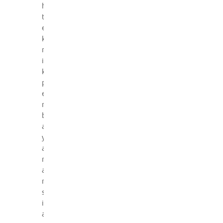
h
t
e
k
n
i
k
p
e
m
b
a
y
a
r
a
n
s
i
a