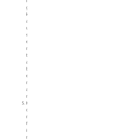
n
g
k
a
u
s
e
r
t
a
b
e
n
a
r
K
o
n
f
i
r