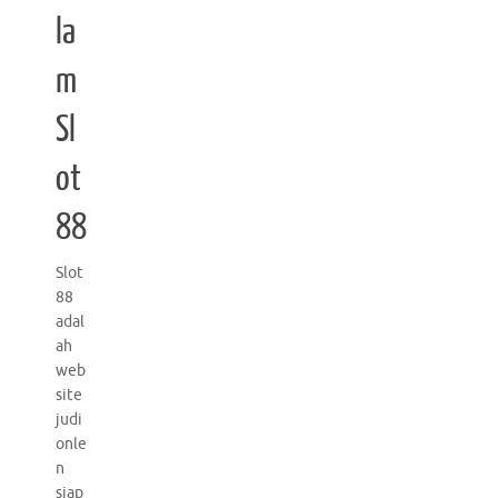
la
m
Sl
ot
88
Slot
88
adal
ah
web
site
judi
onle
n
siap