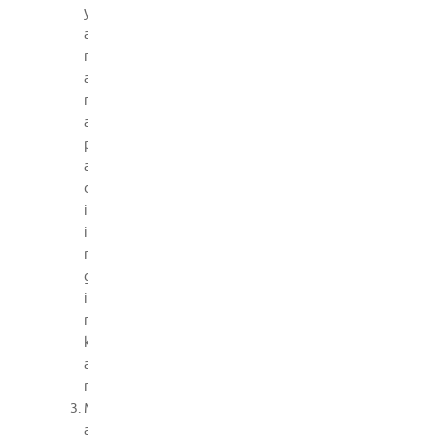
y
a
r
a
n
a
p
a
d
i
i
n
g
i
n
k
a
n
M
a