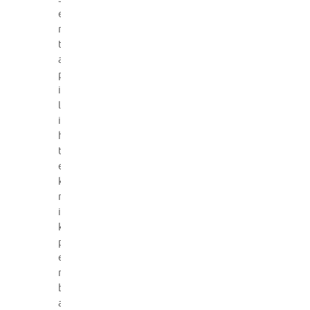
e
r
t
a
p
i
l
i
h
t
e
k
n
i
k
p
e
m
b
a