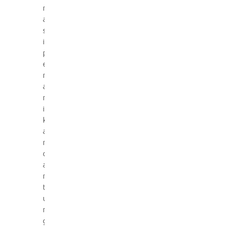
m
a
s
i
p
e
n
a
r
i
k
a
n
d
a
n
t
u
n
g