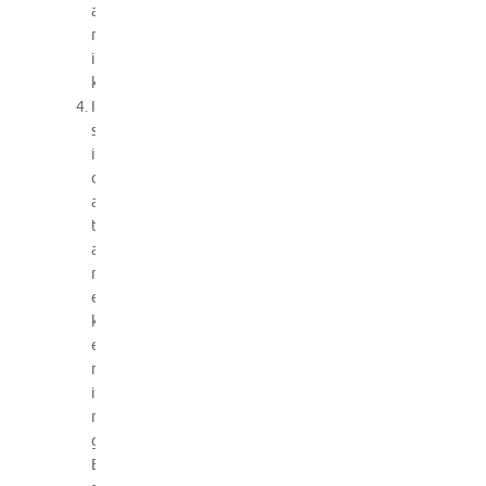
a
r
i
k
I
s
i
d
a
t
a
r
e
k
e
n
i
n
g
E