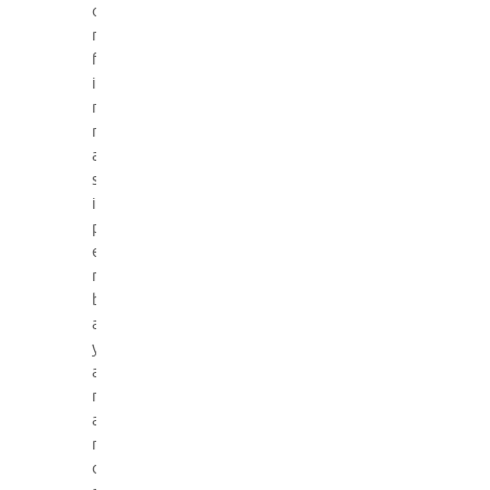
o
n
f
i
r
m
a
s
i
p
e
m
b
a
y
a
r
a
n
d