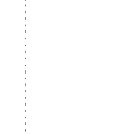
u
m
l
a
h
d
a
n
a
a
p
a
i
n
g
i
n
d
i
t