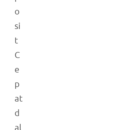
o
si
t
C
e
p
at
d
al