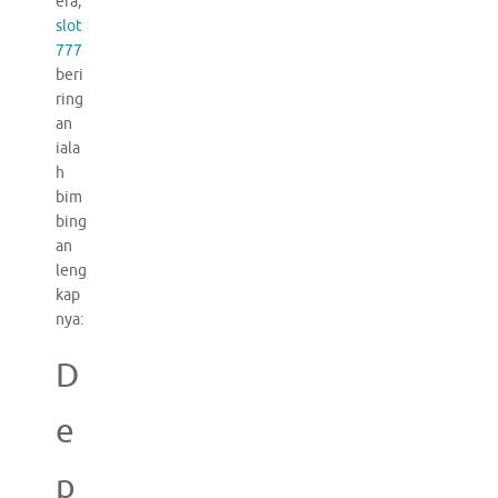
era,
slot
777
beri
ring
an
iala
h
bim
bing
an
leng
kap
nya:
D
e
p