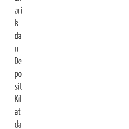
ari
k
da
n
De
po
sit
Kil
at
da