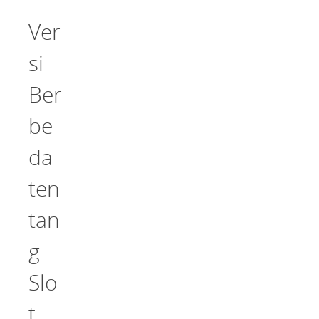
Ver
si
Ber
be
da
ten
tan
g
Slo
t