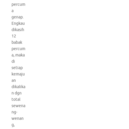
percum
a
genap.
Engkau
dikasih
12
babak
percum
a, maka
di
setiap
kemaju
an
dikalika
n dgn
total
sewena
ng-
wenan
g,