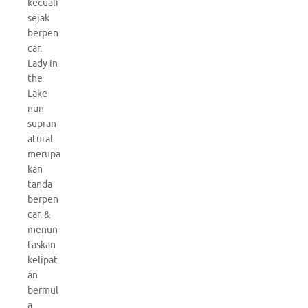
kecuali
sejak
berpen
car.
Lady in
the
Lake
nun
supran
atural
merupa
kan
tanda
berpen
car, &
menun
taskan
kelipat
an
bermul
a