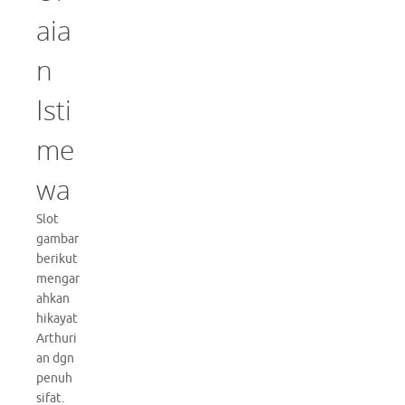
aia
n
Isti
me
wa
Slot
gambar
berikut
mengar
ahkan
hikayat
Arthuri
an dgn
penuh
sifat.