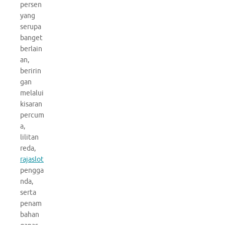
persen
yang
serupa
banget
berlain
an,
beririn
gan
melalui
kisaran
percum
a,
lilitan
reda,
rajaslot
pengga
nda,
serta
penam
bahan