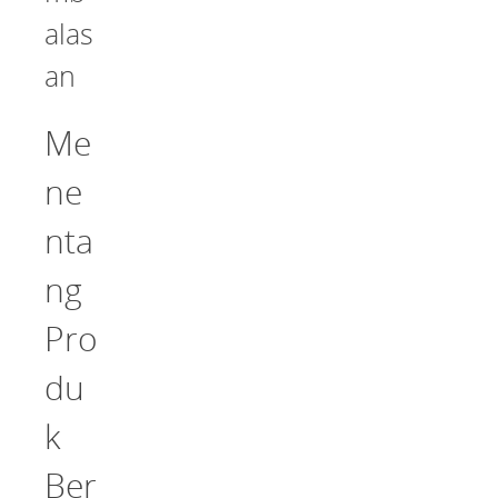
alas
an
Me
ne
nta
ng
Pro
du
k
Ber