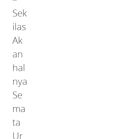
Sek
ilas
Ak
an
hal
nya
Se
ma
ta
Ur