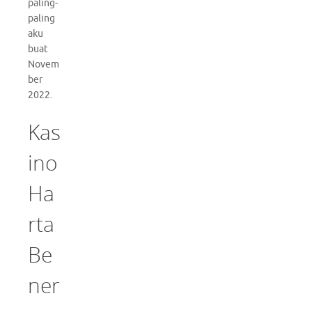
paling-
paling
aku
buat
Novem
ber
2022.
Kas
ino
Ha
rta
Be
ner