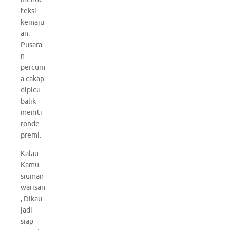
teksi
kemaju
an.
Pusara
n
percum
a cakap
dipicu
balik
meniti
ronde
premi.
Kalau
Kamu
siuman
warisan
, Dikau
jadi
siap