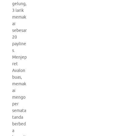
gelung,
3 larik
memak
ai
sebesar
20
payline
s.
Menjep
ret
Avalon
buas,
memak
ai
mengo
per
semata
tanda
berbed
a