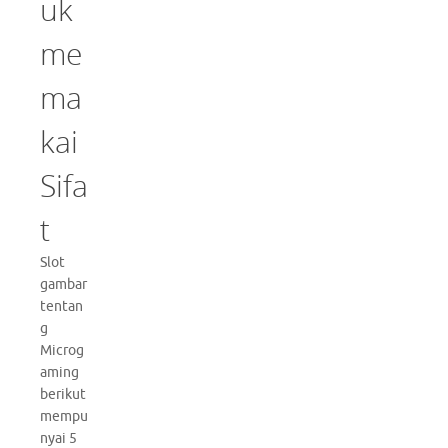
uk
me
ma
kai
Sifa
t
Slot
gambar
tentan
g
Microg
aming
berikut
mempu
nyai 5