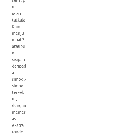
sekalip
un
ialah
tatkala
Kamu
menju
mpai 3
ataupu
n
sisipan
daripad
a
simbol-
simbol
terseb
ut,
dengan
memer
as
ekstra
ronde