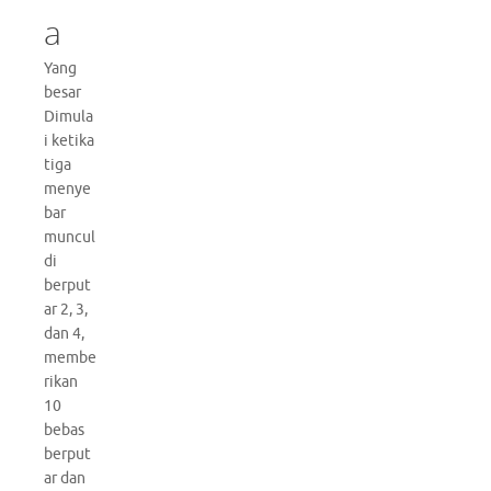
a
Yang
besar
Dimula
i ketika
tiga
menye
bar
muncul
di
berput
ar 2, 3,
dan 4,
membe
rikan
10
bebas
berput
ar dan