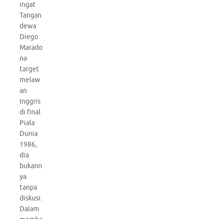
ingat
Tangan
dewa
Diego
Marado
na
target
melaw
an
Inggris
di final
Piala
Dunia
1986,
dia
bukann
ya
tanpa
diskusi.
Dalam