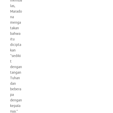
memba
las,
Marado
na
menga
takan
bahwa
itu
dicipta
kan
“sediki
t
dengan
tangan
Tuhan
dan
bebera
pa
dengan
kepala
nya.”