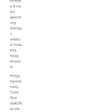
tersedi
a di sisi
kiri
gelend
ong
didirika
n
sebelu
m Anda
bisa
mulai
berput
ar.
Pengu
mpulan
Uang
Tunai
fitur
diaktifk
an jika