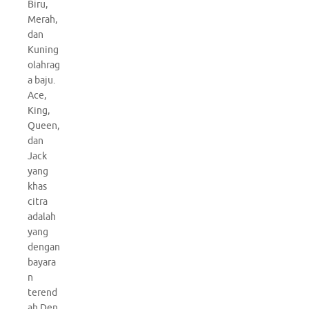
Biru,
Merah,
dan
Kuning
olahrag
a baju.
Ace,
King,
Queen,
dan
Jack
yang
khas
citra
adalah
yang
dengan
bayara
n
terend
ah.Den