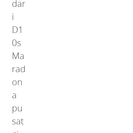
dar
i
D1
0s
Ma
rad
on
a
pu
sat