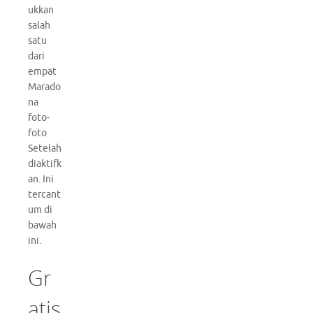
ukkan
salah
satu
dari
empat
Marado
na
foto-
foto
Setelah
diaktifk
an. Ini
tercant
um di
bawah
ini.
Gr
atis