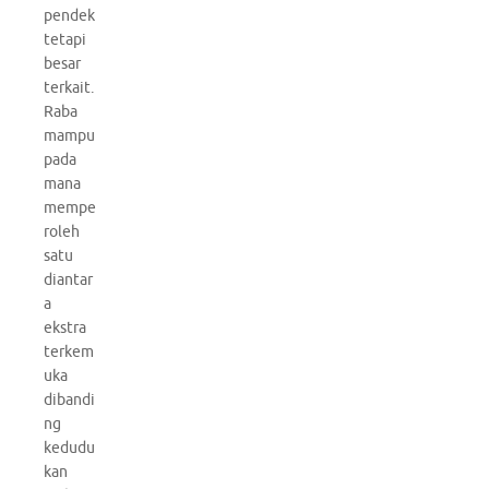
pendek
tetapi
besar
terkait.
Raba
mampu
pada
mana
mempe
roleh
satu
diantar
a
ekstra
terkem
uka
dibandi
ng
kedudu
kan