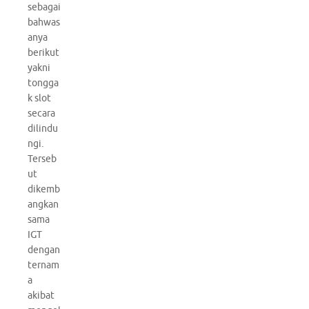
sebagai
bahwas
anya
berikut
yakni
tongga
k slot
secara
dilindu
ngi.
Terseb
ut
dikemb
angkan
sama
IGT
dengan
ternam
a
akibat