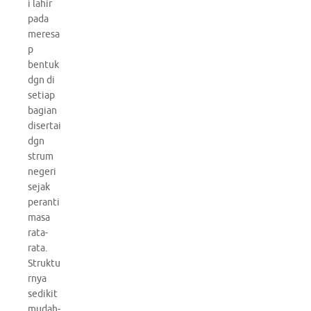
i lahir
pada
meresa
p
bentuk
dgn di
setiap
bagian
disertai
dgn
strum
negeri
sejak
peranti
masa
rata-
rata.
Struktu
rnya
sedikit
mudah-