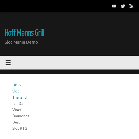
Skip
to
content
Hoff Manns Grill
Slot Mania Demo
Home
Slot
Thailand
Da
Vinci
Diamonds
Best
Slot RTG
–