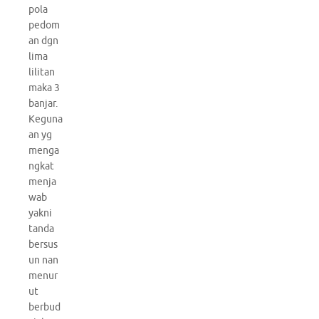
pola
pedom
an dgn
lima
lilitan
maka 3
banjar.
Keguna
an yg
menga
ngkat
menja
wab
yakni
tanda
bersus
un nan
menur
ut
berbud