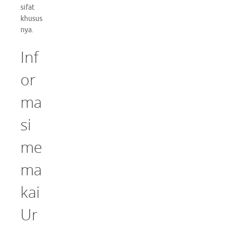
sifat
khusus
nya.
Inf
or
ma
si
me
ma
kai
Ur