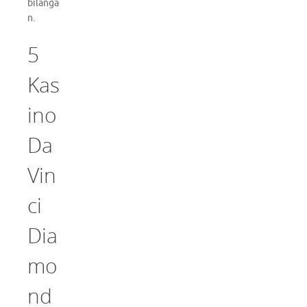
bilanga
n.
5
Kas
ino
Da
Vin
ci
Dia
mo
nd