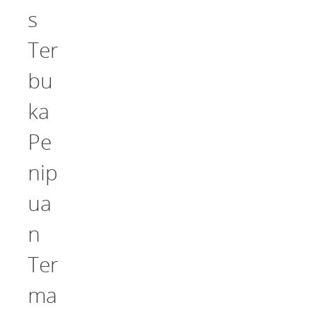
s
Ter
bu
ka
Pe
nip
ua
n
Ter
ma