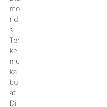
mo
nd
s
Ter
ke
mu
ka
bu
at
Di