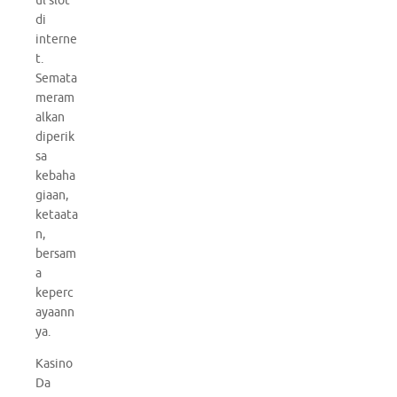
ul slot
di
interne
t.
Semata
meram
alkan
diperik
sa
kebaha
giaan,
ketaata
n,
bersam
a
keperc
ayaann
ya.
Kasino
Da