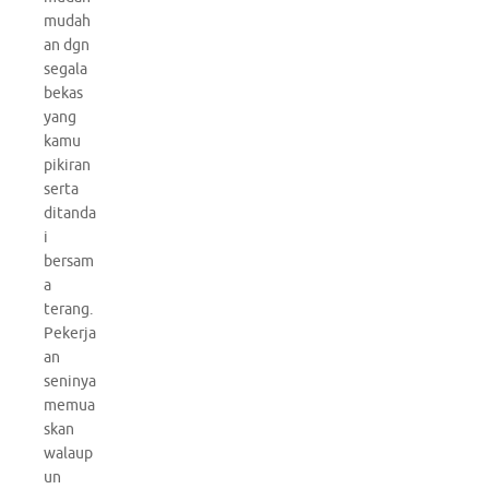
mudah
an dgn
segala
bekas
yang
kamu
pikiran
serta
ditanda
i
bersam
a
terang.
Pekerja
an
seninya
memua
skan
walaup
un