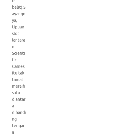
t-
belit).S
ayangn
ya,
tipuan
slot
lantara
n
Scienti
fic
Games
itu tak
tamat
meraih
satu
diantar
a
dibandi
ng
tengar
a