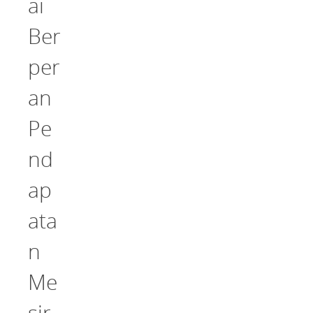
ai
Ber
per
an
Pe
nd
ap
ata
n
Me
sir