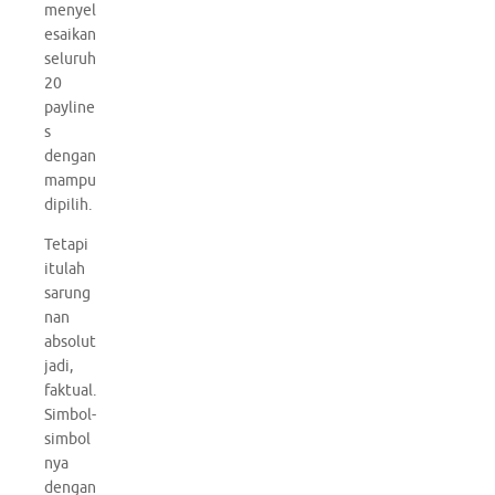
menyel
esaikan
seluruh
20
payline
s
dengan
mampu
dipilih.
Tetapi
itulah
sarung
nan
absolut
jadi,
faktual.
Simbol-
simbol
nya
dengan