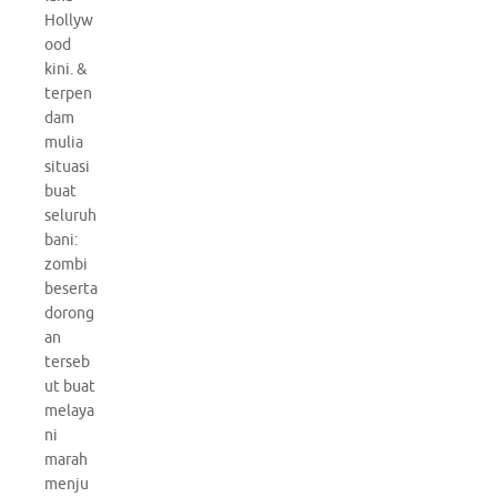
Hollyw
ood
kini. &
terpen
dam
mulia
situasi
buat
seluruh
bani:
zombi
beserta
dorong
an
terseb
ut buat
melaya
ni
marah
menju