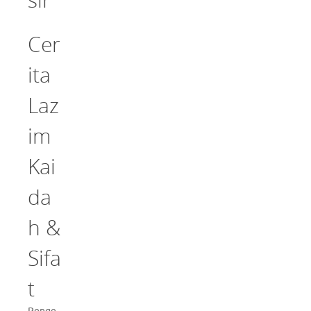
Cer
ita
Laz
im
Kai
da
h &
Sifa
t