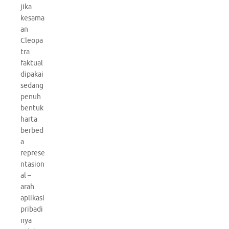
jika
kesama
an
Cleopa
tra
faktual
dipakai
sedang
penuh
bentuk
harta
berbed
a
represe
ntasion
al –
arah
aplikasi
pribadi
nya