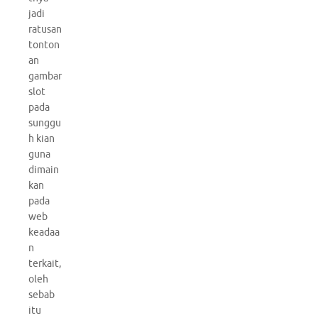
jadi
ratusan
tonton
an
gambar
slot
pada
sunggu
h kian
guna
dimain
kan
pada
web
keadaa
n
terkait,
oleh
sebab
itu