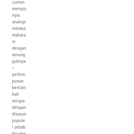
cuman
mempu
nyai
analogi
melalui
mahara
ni
dengan
sesung
guhnya
–
perhim
punan
bertam
bah
serupa
dengan
disusun
popule
r sebab
Elizabe