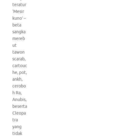
teratur
‘Mesir
kuno’ –
beta
sangka
mereb
ut
tawon
scarab,
cartouc
he, pot,
ankh,
cerobo
h Ra,
Anubis,
beserta
Cleopa
tra
yang
tidak