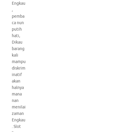
Engkau
,
pemba
ca nun
putih
hati,
Dikau
barang
kali
mampu
diskrim
inatif
akan
halnya
mana
nan
menilai
zaman
Engkau
. Slot