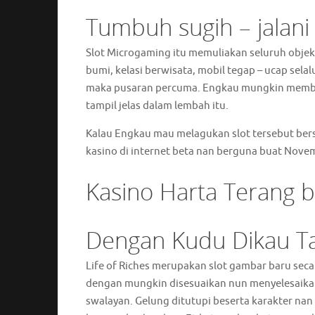
Tumbuh sugih – jalani 
Slot Microgaming itu memuliakan seluruh objek 
bumi, kelasi berwisata, mobil tegap – ucap sel
maka pusaran percuma. Engkau mungkin memb
tampil jelas dalam lembah itu.
Kalau Engkau mau melagukan slot tersebut ber
kasino di internet beta nan berguna buat Nove
Kasino Harta Terang b
Dengan Kudu Dikau T
Life of Riches merupakan slot gambar baru seca
dengan mungkin disesuaikan nun menyelesaikan 
swalayan. Gelung ditutupi beserta karakter na