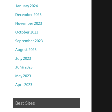
January 2024
December 2023
November 2023
October 2023
September 2023
August 2023
July 2023
June 2023
May 2023
April 2023
Best Sites