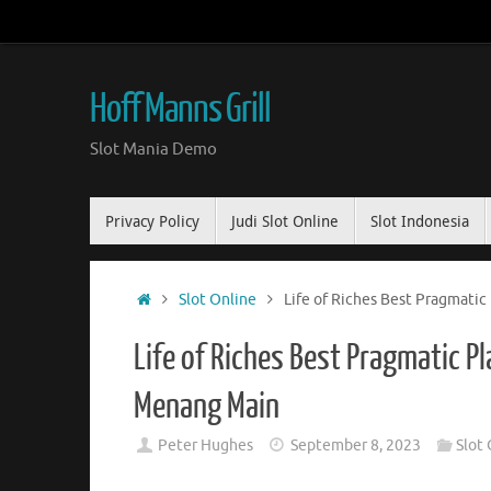
Skip
to
content
Hoff Manns Grill
Slot Mania Demo
Skip
Privacy Policy
Judi Slot Online
Slot Indonesia
to
content
Home
Slot Online
Life of Riches Best Pragmatic
Life of Riches Best Pragmatic P
Menang Main
Peter Hughes
September 8, 2023
Slot 