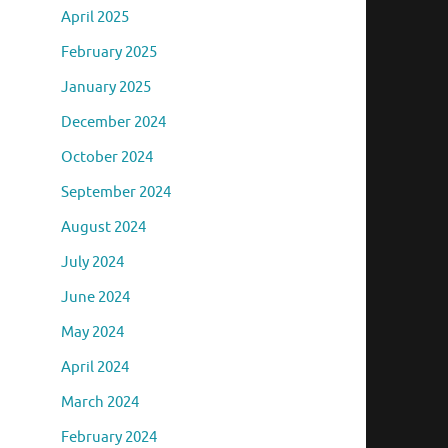
April 2025
February 2025
January 2025
December 2024
October 2024
September 2024
August 2024
July 2024
June 2024
May 2024
April 2024
March 2024
February 2024