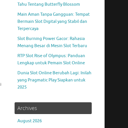
Tahu Tentang Butterfly Blossom
Main Aman Tanpa Gangguan: Tempat
Bermain Slot Digital yang Stabil dan
Terpercaya
Slot Burning Power Gacor: Rahasia
Menang Besar di Mesin Slot Terbaru
RTP Slot Rise of Olympus: Panduan
Lengkap untuk Pemain Slot Online
Dunia Slot Online Berubah Lagi: Inilah
yang Pragmatic Play Siapkan untuk
i
2025
Archives
August 2026