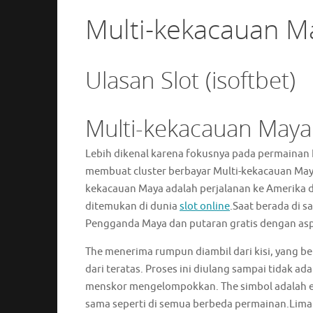
Multi-kekacauan M
Ulasan Slot (isoftbet)
Multi-kekacauan Maya: 
Lebih dikenal karena fokusnya pada permaina
membuat cluster berbayar Multi-kekacauan Maya.
kekacauan Maya adalah perjalanan ke Amerika d
ditemukan di dunia
slot online
.Saat berada di s
Pengganda Maya dan putaran gratis dengan asp
The menerima rumpun diambil dari kisi, yang be
dari teratas. Proses ini diulang sampai tidak a
menskor mengelompokkan. The simbol adalah ent
sama seperti di semua berbeda permainan.Lima b