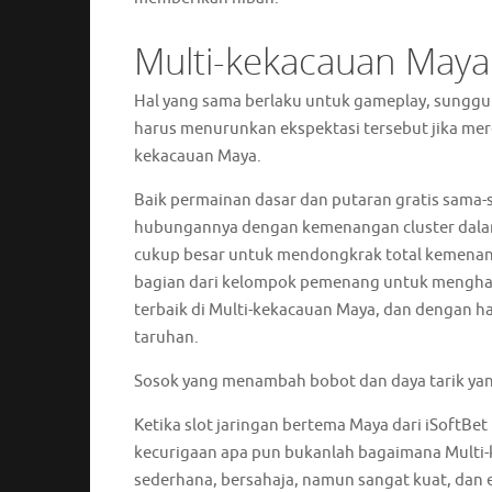
Multi-kekacauan Maya:
Hal yang sama berlaku untuk gameplay, sungguh.
harus menurunkan ekspektasi tersebut jika mer
kekacauan Maya.
Baik permainan dasar dan putaran gratis sama-
hubungannya dengan kemenangan cluster dalam
cukup besar untuk mendongkrak total kemenanga
bagian dari kelompok pemenang untuk menghas
terbaik di Multi-kekacauan Maya, dan dengan ha
taruhan.
Sosok yang menambah bobot dan daya tarik ya
Ketika slot jaringan bertema Maya dari iSoftBet
kecurigaan apa pun bukanlah bagaimana Multi-k
sederhana, bersahaja, namun sangat kuat, dan 