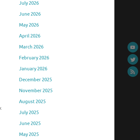
July 2026
June 2026
May 2026
April 2026
March 2026
February 2026
January 2026
December 2025
November 2025
August 2025
k
July 2025
June 2025
May 2025