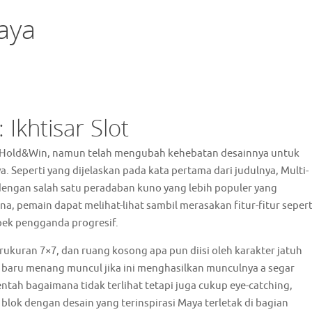
aya
Ikhtisar Slot
n Hold&Win, namun telah mengubah kehebatan desainnya untuk
 Seperti yang dijelaskan pada kata pertama dari judulnya, Multi-
engan salah satu peradaban kuno yang lebih populer yang
ana, pemain dapat melihat-lihat sambil merasakan fitur-fitur sepert
ek pengganda progresif.
rukuran 7×7, dan ruang kosong apa pun diisi oleh karakter jatuh
da baru menang muncul jika ini menghasilkan munculnya a segar
ah bagaimana tidak terlihat tetapi juga cukup eye-catching,
lok dengan desain yang terinspirasi Maya terletak di bagian