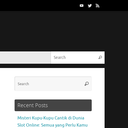
Search for:
Search
Search
Search
for:
Recent Posts
Misteri Kupu-Kupu Cantik di Dunia
Slot Online: Semua yang Perlu Kamu