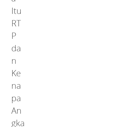
Itu
RT
P
da
n
Ke
na
pa
An
gka