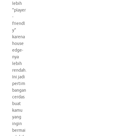
lebih
"player
-
friendl
y"
karena
house
edge-
nya
lebih
rendah.
Ini jadi
pertim
bangan
cerdas
buat
kamu
yang
ingin
bermai