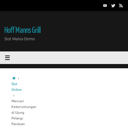
Skip
to
content
Hoff Manns Grill
Slot Mania Demo
Home
Slot
Online
Mencari
Keberuntungan
di Ujung
Pelangi:
Panduan