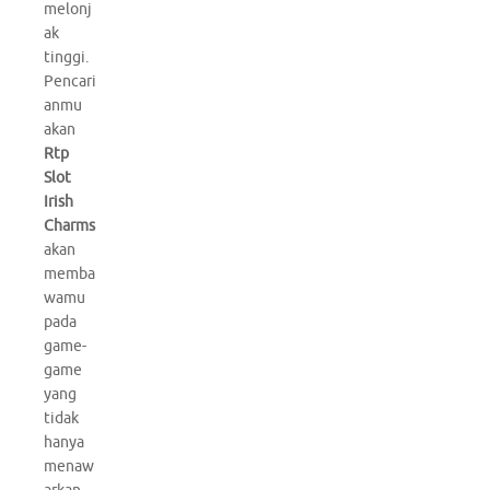
melonj
ak
tinggi.
Pencari
anmu
akan
Rtp
Slot
Irish
Charms
akan
memba
wamu
pada
game-
game
yang
tidak
hanya
menaw