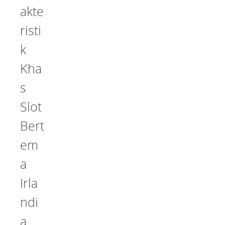
akte
risti
k
Kha
s
Slot
Bert
em
a
Irla
ndi
a