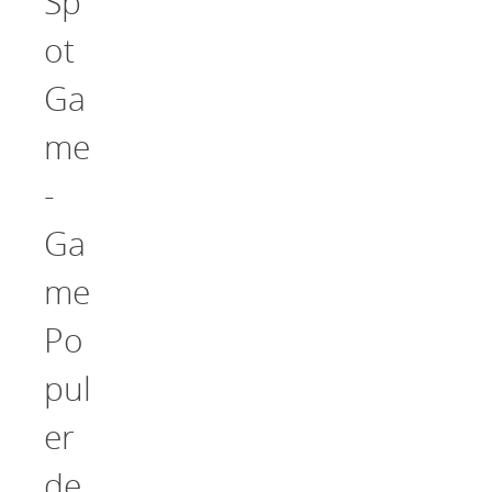
Sp
ot
Ga
me
-
Ga
me
Po
pul
er
de