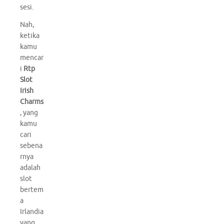
sesi.
Nah,
ketika
kamu
mencar
i
Rtp
Slot
Irish
Charms
, yang
kamu
cari
sebena
rnya
adalah
slot
bertem
a
Irlandia
yang