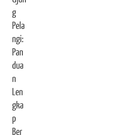
g
Pela
ngi:
Pan
dua
n
Len
gka
p
Ber