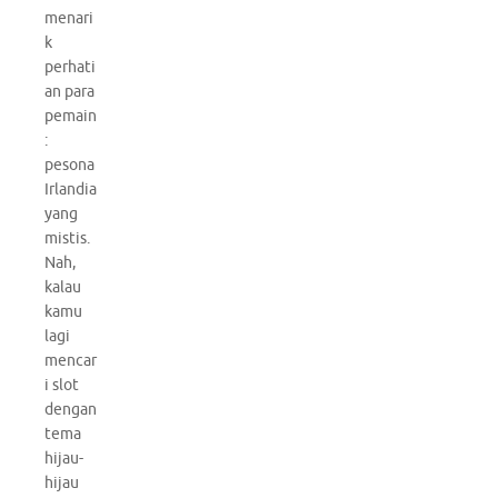
menari
k
perhati
an para
pemain
:
pesona
Irlandia
yang
mistis.
Nah,
kalau
kamu
lagi
mencar
i slot
dengan
tema
hijau-
hijau