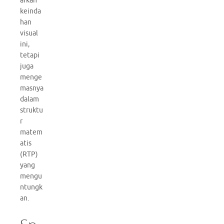
arkan
keinda
han
visual
ini,
tetapi
juga
menge
masnya
dalam
struktu
r
matem
atis
(RTP)
yang
mengu
ntungk
an.