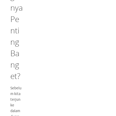
nya
Pe
nti
ng
Ba
ng
et?
Sebelu
m kita
terjun
ke
dalam