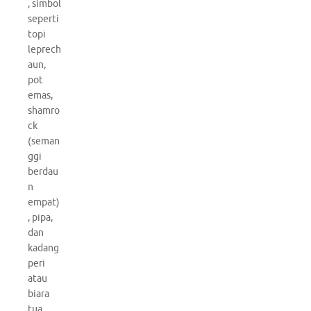
, simbol
seperti
topi
leprech
aun,
pot
emas,
shamro
ck
(seman
ggi
berdau
n
empat)
, pipa,
dan
kadang
peri
atau
biara
tua.