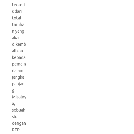
teoreti
s dari
total
taruha
n yang
akan
dikemb
alikan
kepada
pemain
dalam
jangka
panjan
g.
Misalny
a,
sebuah
slot
dengan
RTP