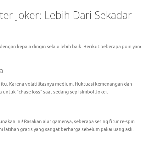
ter Joker: Lebih Dari Sekadar
dengan kepala dingin selalu lebih baik. Berikut beberapa poin yan
a
itu. Karena volatilitasnya medium, fluktuasi kemenangan dan
a untuk "chase loss" saat sedang sepi simbol Joker.
akan ini! Rasakan alur gamenya, seberapa sering fitur re-spin
latihan gratis yang sangat berharga sebelum pakai uang asli.