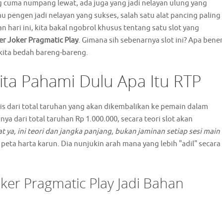
ang cuma numpang lewat, ada juga yang jadi nelayan ulung yang
u pengen jadi nelayan yang sukses, salah satu alat pancing paling
hari ini, kita bakal ngobrol khusus tentang satu slot yang
er Joker Pragmatic Play
. Gimana sih sebenarnya slot ini? Apa bene
, kita bedah bareng-bareng.
ta Pahami Dulu Apa Itu RTP
etis dari total taruhan yang akan dikembalikan ke pemain dalam
nya dari total taruhan Rp 1.000.000, secara teori slot akan
at ya, ini teori dan jangka panjang, bukan jaminan setiap sesi main
peta harta karun. Dia nunjukin arah mana yang lebih "adil" secara
ker Pragmatic Play Jadi Bahan