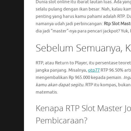
Dunia slot online itu ibarat lautan luas. Ada y
selalu pulang dengan ikan besar. Nah, kalau kam
penting yang harus kamu pahami adalah RTP. Dan 
namanya udah jadi perbincangan:
Rtp Slot Mast
dia jadi "master"-nya para pencari jackpot? Yuk
Sebelum Semuanya, Ki
RTP, atau Return to Player, itu persentase teor
jangka panjang. Misalnya,
otp77
RTP 96.50% arti
mengembalikan Rp 965.000 kepada pemain.
Ing
kamu akan dapat segitu.
RTP itu kompas, bukan 
matematis.
Kenapa RTP Slot Master Jo
Pembicaraan?