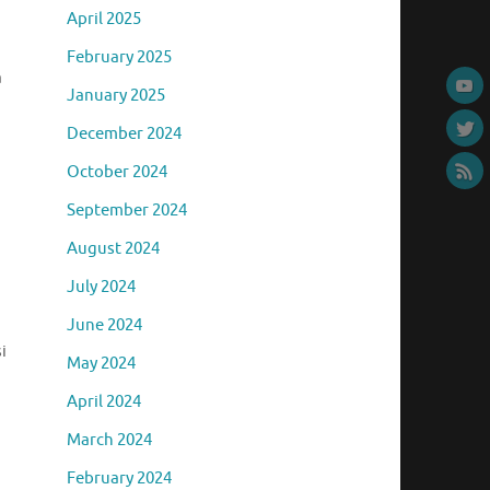
April 2025
February 2025
a
January 2025
December 2024
October 2024
September 2024
August 2024
July 2024
n
June 2024
i
May 2024
April 2024
March 2024
February 2024