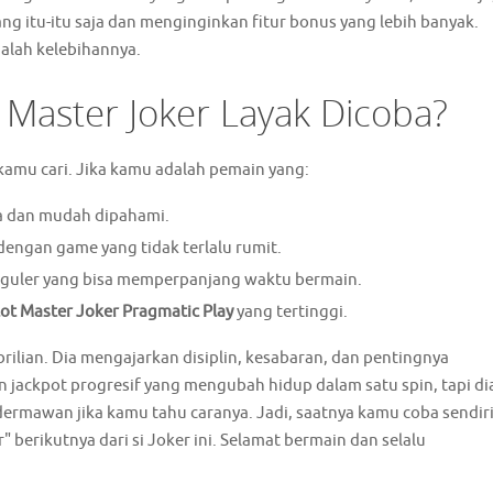
 itu-itu saja dan menginginkan fitur bonus yang lebih banyak.
adalah kelebihannya.
 Master Joker Layak Dicoba?
amu cari. Jika kamu adalah pemain yang:
a dan mudah dipahami.
dengan game yang tidak terlalu rumit.
eguler yang bisa memperpanjang waktu bermain.
lot Master Joker Pragmatic Play
yang tertinggi.
rilian. Dia mengajarkan disiplin, kesabaran, dan pentingnya
jackpot progresif yang mengubah hidup dalam satu spin, tapi di
dermawan jika kamu tahu caranya. Jadi, saatnya kamu coba sendir
berikutnya dari si Joker ini. Selamat bermain dan selalu