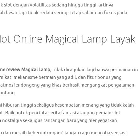
slot dengan volatilitas sedang hingga tinggi, artinya
besar tapi tidak terlalu sering. Tetap sabar dan fokus pada
lot Online Magical Lamp Layak
line review Magical Lamp
, tidak diragukan lagi bahwa permainan in
ikat, mekanisme bermain yang adil, dan fitur bonus yang
 atmosfer dongeng yang khas berhasil mengangkat pengalaman
nantang.
ai hiburan tinggi sekaligus kesempatan menang yang tidak kalah
t. Baik untuk pencinta cerita fantasi ataupun pemain slot
nostalgia sekaligus tantangan baru yang menyegarkan.
ib dan meraih keberuntungan? Jangan ragu mencoba sensasi