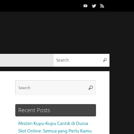
Search for:
Search
Search
Search
for:
Recent Posts
Misteri Kupu-Kupu Cantik di Dunia
Slot Online: Semua yang Perlu Kamu