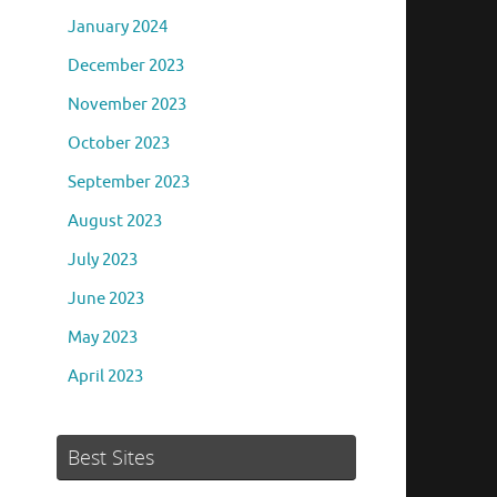
January 2024
December 2023
November 2023
October 2023
September 2023
August 2023
July 2023
June 2023
May 2023
April 2023
Best Sites