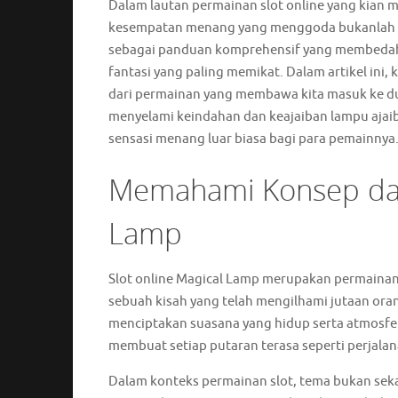
Dalam lautan permainan slot online yang kia
kesempatan menang yang menggoda bukanlah per
sebagai panduan komprehensif yang membedah s
fantasi yang paling memikat. Dalam artikel ini,
dari permainan yang membawa kita masuk ke du
menyelami keindahan dan keajaiban lampu ajaib
sensasi menang luar biasa bagi para pemainnya
Memahami Konsep dan
Lamp
Slot online Magical Lamp merupakan permainan 
sebuah kisah yang telah mengilhami jutaan ora
menciptakan suasana yang hidup serta atmosfer
membuat setiap putaran terasa seperti perjalan
Dalam konteks permainan slot, tema bukan sek