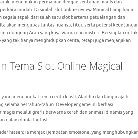
n marak, menemukan permainan dengan sentuhan magis dan
kara mudah. Di sinilah slot online review Magical Lamp hadir
egala aspek dari salah satu slot bertema petualangan dan
 kita akan mengupas tuntas nuansa, fitur, serta potensi keuntunga
nia dongeng Arab yang kaya warna dan misteri. Bersiaplah untuk
 yang tak hanya menghidupkan cerita, tetapi juga menjanjikan
.
 Tema Slot Online Magical
yang mengangkat tema cerita klasik Aladdin dan lampu ajaib,
ng selama bertahun-tahun. Developer game ini berhasil
 magis melalui grafis berwarna cerah dan animasi dinamis yang
an dalam dunia fantasi.
adar hiasan; ia menjadi jembatan emosional yang menghubungka