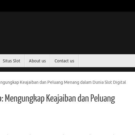
Situs Slot
About us
Contact us
engungkap Keajaiban dan Peluang Menang dalam Dunia Slot Digital
mp: Mengungkap Keajaiban dan Peluang