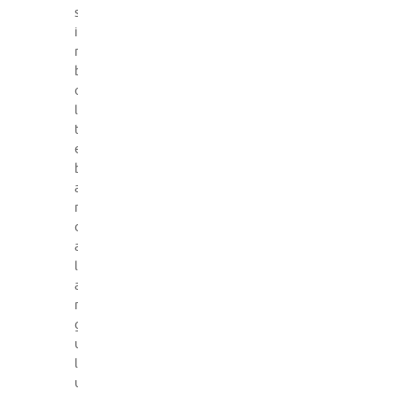
s
i
m
b
o
l
t
e
b
a
r
d
a
l
a
m
g
u
l
u