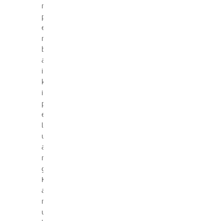
m
p
e
r
b
a
i
k
i
p
e
l
u
a
n
g
K
a
m
u