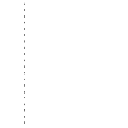
a
m
p
e
r
m
a
i
n
a
n
y
a
n
g
s
a
t
u
i