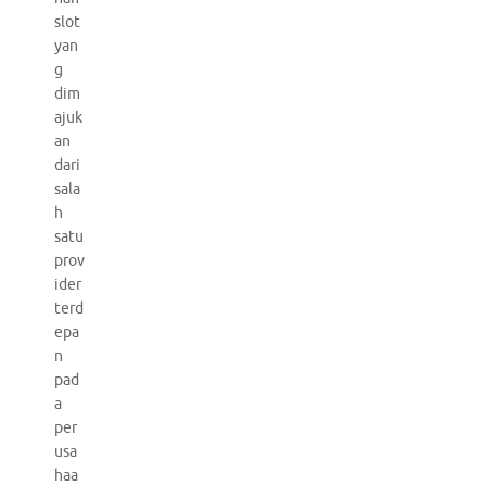
slot
yan
g
dim
ajuk
an
dari
sala
h
satu
prov
ider
terd
epa
n
pad
a
per
usa
haa