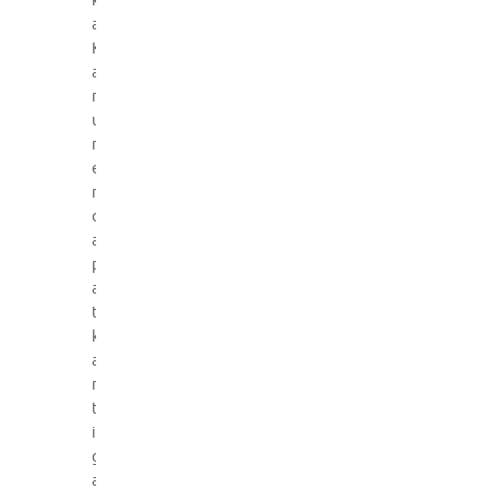
k
a
K
a
m
u
m
e
n
d
a
p
a
t
k
a
n
t
i
g
a