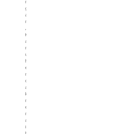
n
g
a
n
,
K
a
m
u
h
e
n
d
a
k
m
e
r
a
i
h