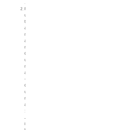
.
P
u
t
a
r
a
n
C
u
m
a
-
C
u
m
a
:
J
i