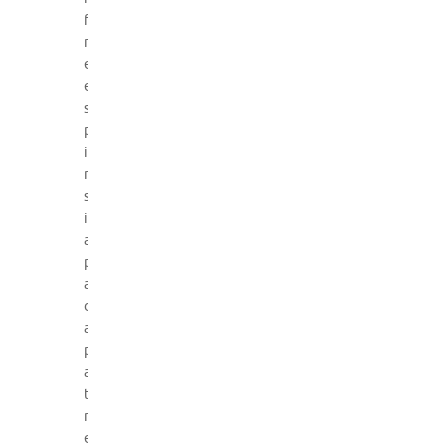
f
r
e
e
s
p
i
n
s
i
a
p
a
d
a
p
a
t
m
e