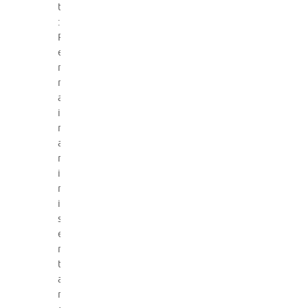
t
:
P
e
r
m
a
i
n
a
n
i
n
i
s
e
r
t
a
m