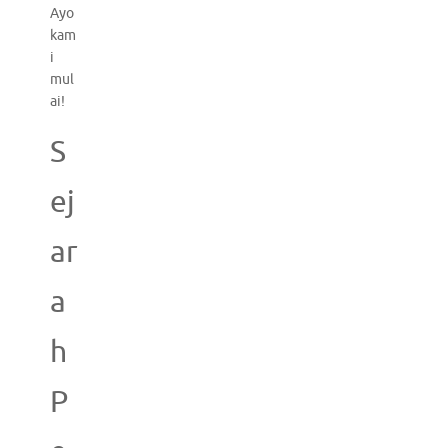
Ayo
kam
i
mul
ai!
S
ej
ar
a
h
P