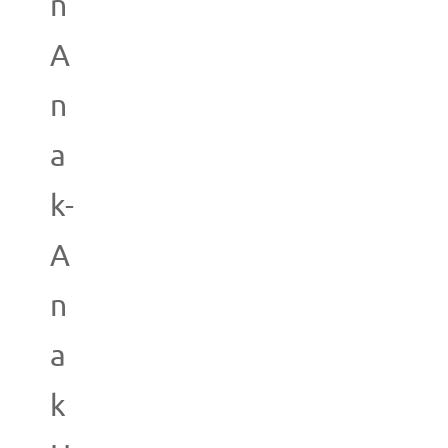
n
A
n
a
k-
A
n
a
k