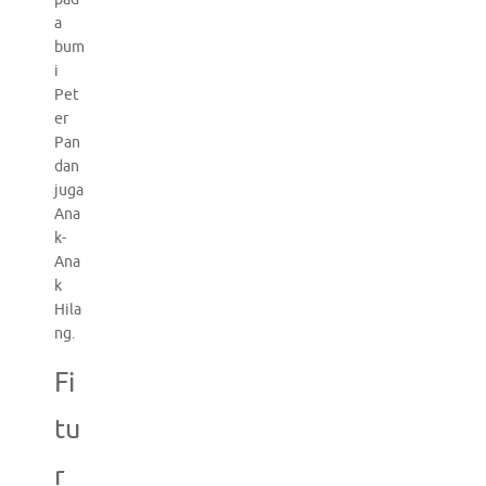
a
bum
i
Pet
er
Pan
dan
juga
Ana
k-
Ana
k
Hila
ng.
Fi
tu
r