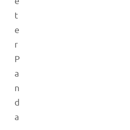
e
t
e
r
P
a
n
d
a