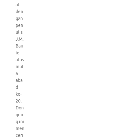
at
den
gan
pen
ulis
J.M.
Barr
ie
atas
mul
a
aba
d
ke-
20.
Don
gen
g ini
men
ceri