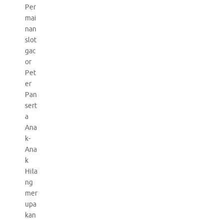
Per
mai
nan
slot
gac
or
Pet
er
Pan
sert
a
Ana
k-
Ana
k
Hila
ng
mer
upa
kan