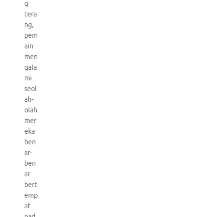
g
tera
ng,
pem
ain
men
gala
mi
seol
ah-
olah
mer
eka
ben
ar-
ben
ar
bert
emp
at
pad