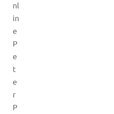
nl
in
e
P
e
t
e
r
P