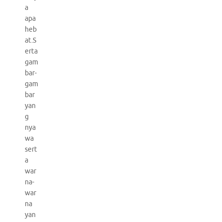
a
apa
heb
at.S
erta
gam
bar-
gam
bar
yan
g
nya
wa
sert
a
war
na-
war
na
yan