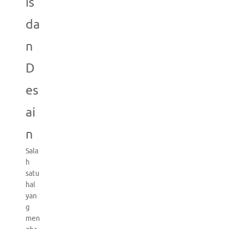
is
da
n
D
es
ai
n
Sala
h
satu
hal
yan
g
men