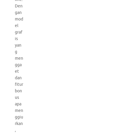
Den
gan
mod
el
graf
is
yan
g
men
gga
et
dan
fitur
bon
us
apa
men
ggiu
rkan
,