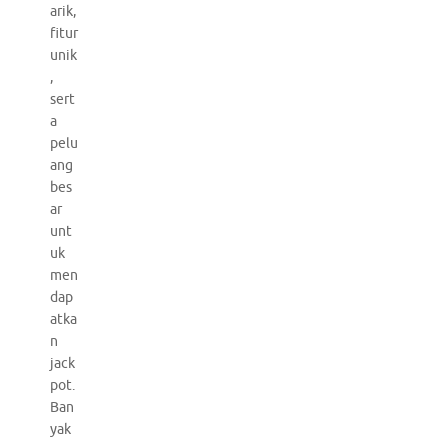
arik,
fitur
unik
,
sert
a
pelu
ang
bes
ar
unt
uk
men
dap
atka
n
jack
pot.
Ban
yak