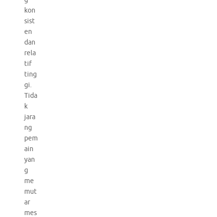
kon
sist
en
dan
rela
tif
ting
gi.
Tida
k
jara
ng
pem
ain
yan
g
me
mut
ar
mes