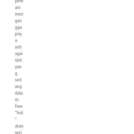
pem
ain
men
gan
gga
pny
a
seb
agai
slot
yan
g
sed
ang
dala
m
fase
“hot
”
atau
seri