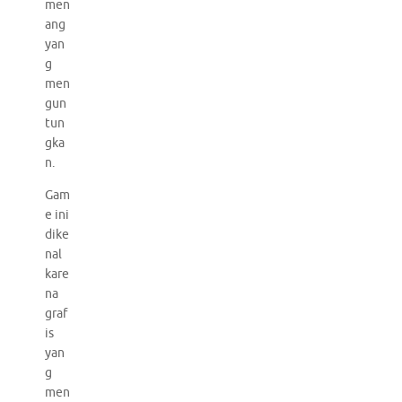
men
ang
yan
g
men
gun
tun
gka
n.
Gam
e ini
dike
nal
kare
na
graf
is
yan
g
men