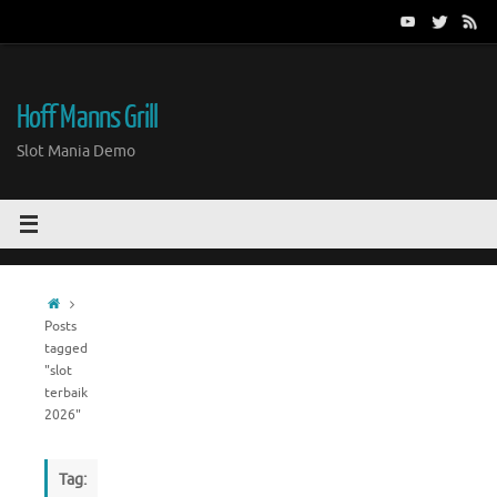
Skip
to
content
Hoff Manns Grill
Slot Mania Demo
Home
Posts
tagged
"slot
terbaik
2026"
Tag: