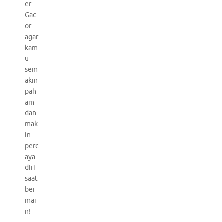
er
Gac
or
agar
kam
u
sem
akin
pah
am
dan
mak
in
perc
aya
diri
saat
ber
mai
n!