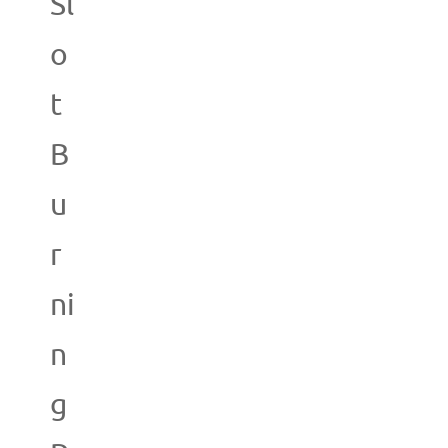
Sl
o
t
B
u
r
ni
n
g