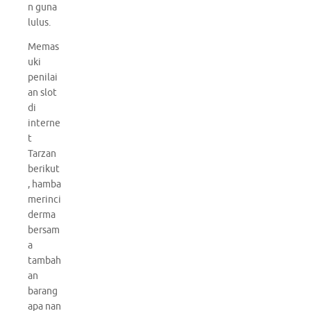
n guna
lulus.
Memas
uki
penilai
an slot
di
interne
t
Tarzan
berikut
, hamba
merinci
derma
bersam
a
tambah
an
barang
apa nan