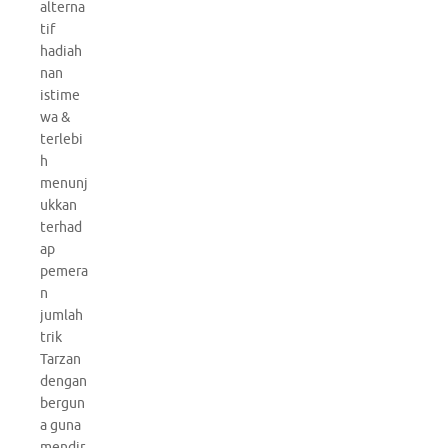
alterna
tif
hadiah
nan
istime
wa &
terlebi
h
menunj
ukkan
terhad
ap
pemera
n
jumlah
trik
Tarzan
dengan
bergun
a guna
mendir