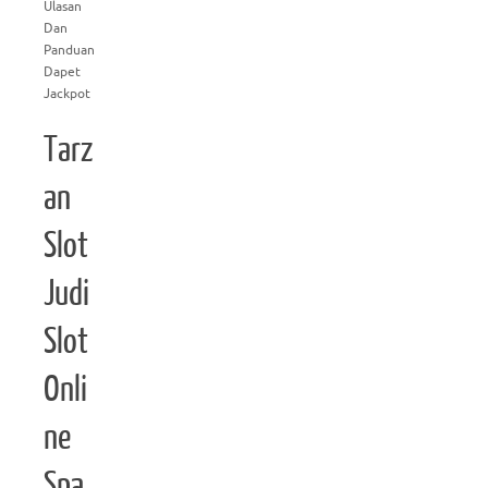
Ulasan
Dan
Panduan
Dapet
Jackpot
Tarz
an
Slot
Judi
Slot
Onli
ne
Spa