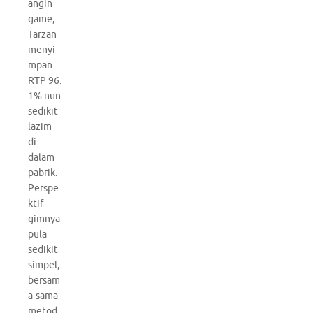
angin
game,
Tarzan
menyi
mpan
RTP 96.
1% nun
sedikit
lazim
di
dalam
pabrik.
Perspe
ktif
gimnya
pula
sedikit
simpel,
bersam
a-sama
metod