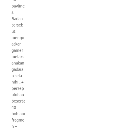
payline
s.
Badan
terseb
ut
mengu
atkan
gamer
melaks
anakan
gadaia
n sela
nihil. 4
persep
uluhan
beserta
40
bohlam
fragme
n –