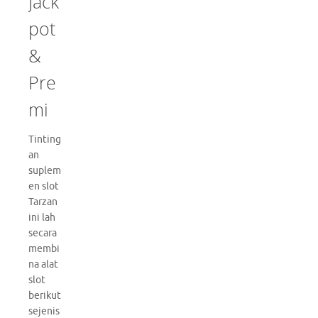
Jack
pot
&
Pre
mi
Tinting
an
suplem
en slot
Tarzan
ini lah
secara
membi
na alat
slot
berikut
sejenis