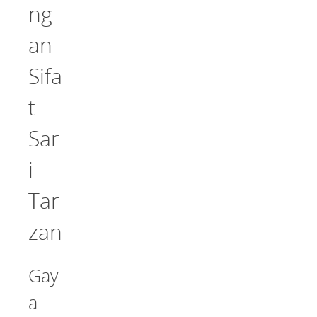
ng
an
Sifa
t
Sar
i
Tar
zan
Gay
a