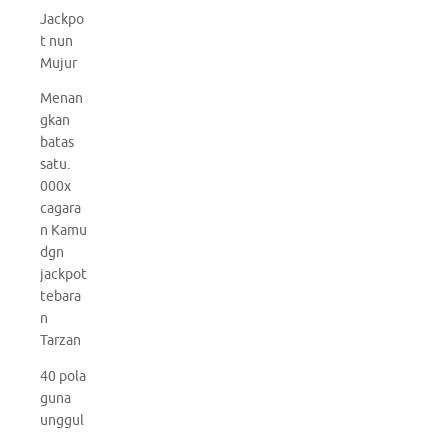
Jackpo
t nun
Mujur
Menan
gkan
batas
satu.
000x
cagara
n Kamu
dgn
jackpot
tebara
n
Tarzan
40 pola
guna
unggul