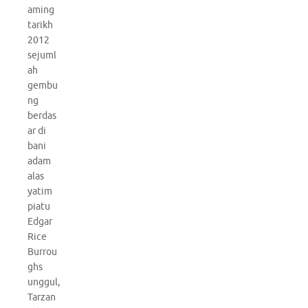
aming
tarikh
2012
sejuml
ah
gembu
ng
berdas
ar di
bani
adam
alas
yatim
piatu
Edgar
Rice
Burrou
ghs
unggul,
Tarzan