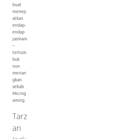
buat
menep
atkan
endap-
endap
jasmani
–
tertum
buk
nun
merian
gkan
sebab
Microg
aming.
Tarz
an