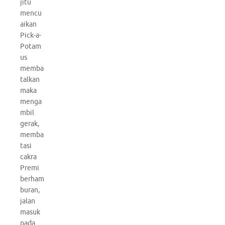
jitu
mencu
aikan
Pick-a-
Potam
us
memba
talkan
maka
menga
mbil
gerak,
memba
tasi
cakra
Premi
berham
buran,
jalan
masuk
pada