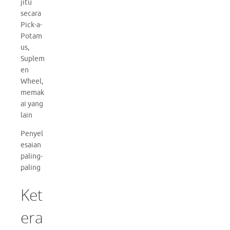
jitu
secara
Pick-a-
Potam
us,
Suplem
en
Wheel,
memak
ai yang
lain
Penyel
esaian
paling-
paling
Ket
era