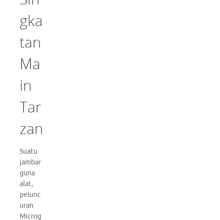
gka
tan
Ma
in
Tar
zan
Suatu
jambar
guna
alat,
pelunc
uran
Microg