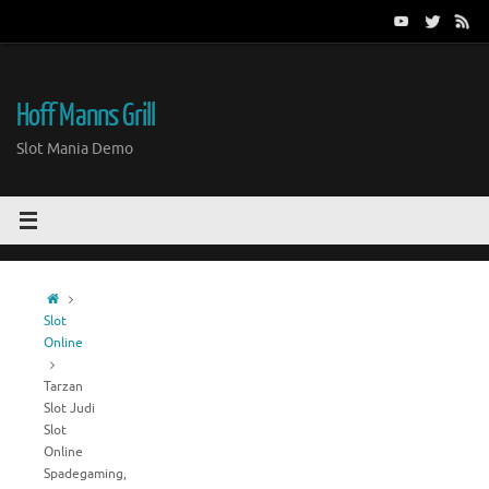
Skip
to
content
Hoff Manns Grill
Slot Mania Demo
Home
Slot
Online
Tarzan
Slot Judi
Slot
Online
Spadegaming,