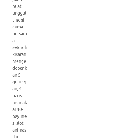
buat
unggul
tinggi
cuma
bersam
a
seluruh
kisaran.
Menge
depank
an 5-
gulung
an, 4-
baris
memak
ai 40-
payline
s, slot
animasi
itu