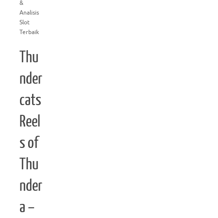
&
Analisis
Slot
Terbaik
Thu
nder
cats
Reel
s of
Thu
nder
a –