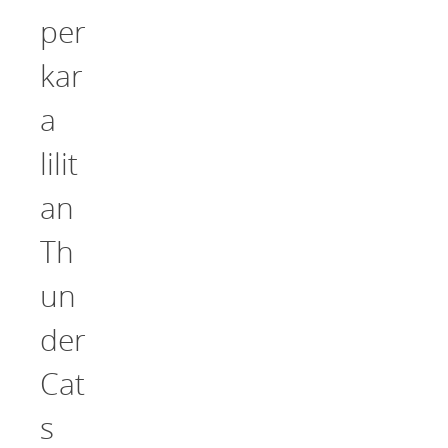
per
kar
a
lilit
an
Th
un
der
Cat
s