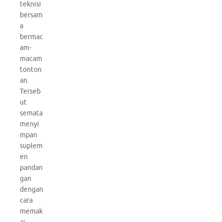
teknisi
bersam
a
bermac
am-
macam
tonton
an.
Terseb
ut
semata
menyi
mpan
suplem
en
pandan
gan
dengan
cara
memak