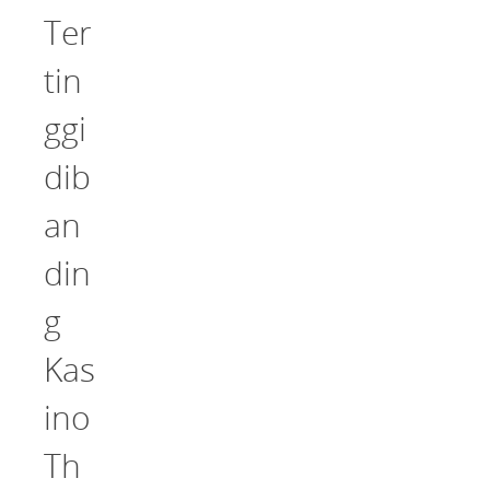
Ter
tin
ggi
dib
an
din
g
Kas
ino
Th