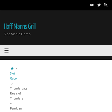
Skip
to
content
Hoff Manns Grill
Slot Mania Demo
Home
Slot
Gacor
Thundercats
Reels of
Thundera
–
Panduan