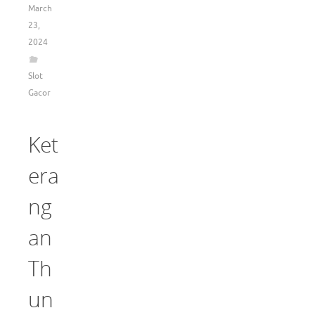
March
23,
2024
Slot
Gacor
Ket
era
ng
an
Th
un