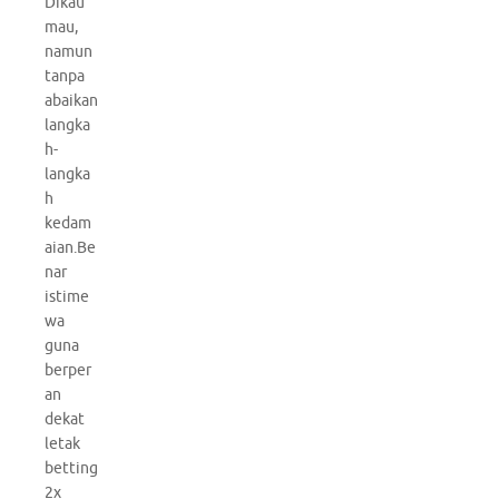
Dikau
mau,
namun
tanpa
abaikan
langka
h-
langka
h
kedam
aian.Be
nar
istime
wa
guna
berper
an
dekat
letak
betting
2x