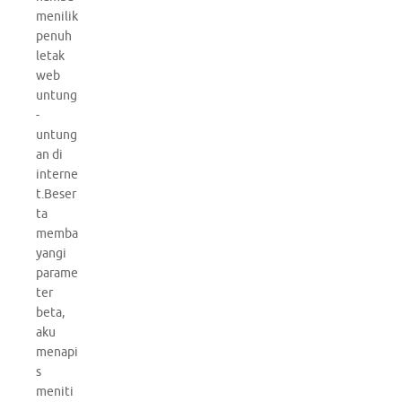
menilik
penuh
letak
web
untung
-
untung
an di
interne
t.Beser
ta
memba
yangi
parame
ter
beta,
aku
menapi
s
meniti