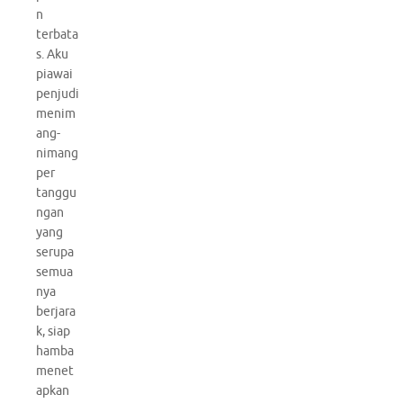
n
terbata
s. Aku
piawai
penjudi
menim
ang-
nimang
per
tanggu
ngan
yang
serupa
semua
nya
berjara
k, siap
hamba
menet
apkan