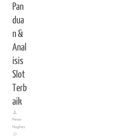
Pan
dua
n &
Anal
isis
Slot
Terb
aik
Peter
Hughes