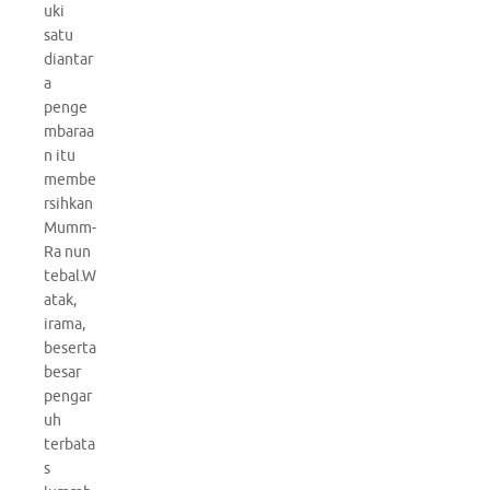
uki
satu
diantar
a
penge
mbaraa
n itu
membe
rsihkan
Mumm-
Ra nun
tebal.W
atak,
irama,
beserta
besar
pengar
uh
terbata
s