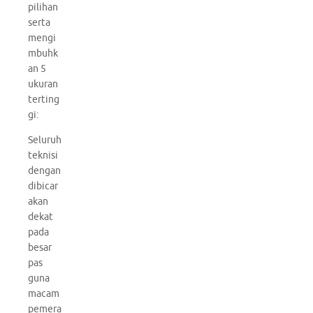
pilihan
serta
mengi
mbuhk
an 5
ukuran
terting
gi:
Seluruh
teknisi
dengan
dibicar
akan
dekat
pada
besar
pas
guna
macam
pemera