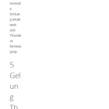
termuli
a
tentan
g letak
web
slot
Thunde
ra
berasas
grup:
5
Gel
un
g
Th