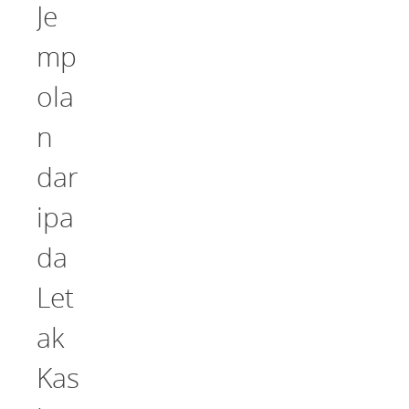
Je
mp
ola
n
dar
ipa
da
Let
ak
Kas