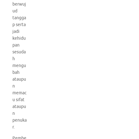
berwuj
ud
tangga
p serta
jadi
kehidu
pan
sesuda
h
mengu
bah
ataupu
n
memac
u sifat
ataupu
n
penuka
r.
Pembe