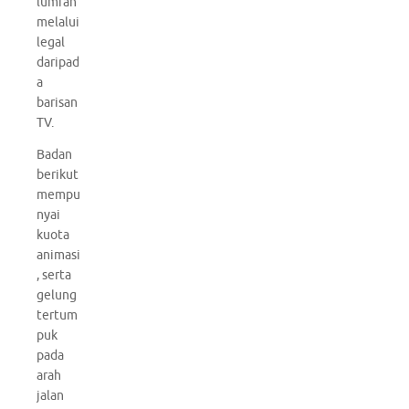
lumrah
melalui
legal
daripad
a
barisan
TV.
Badan
berikut
mempu
nyai
kuota
animasi
, serta
gelung
tertum
puk
pada
arah
jalan