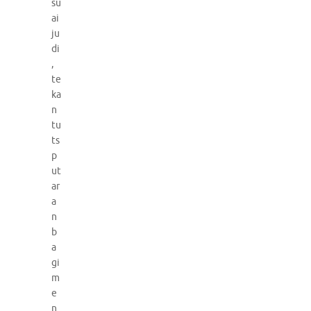
su
ai
ju
di
,
te
ka
n
tu
ts
p
ut
ar
a
n
b
a
gi
m
e
n