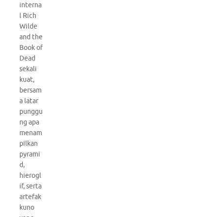
interna
l Rich
Wilde
and the
Book of
Dead
sekali
kuat,
bersam
a latar
punggu
ng apa
menam
pilkan
pyrami
d,
hierogl
if, serta
artefak
kuno