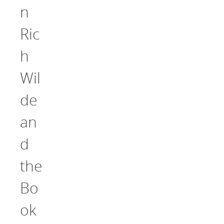
n
Ric
h
Wil
de
an
d
the
Bo
ok