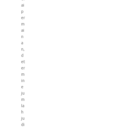
ai
p
er
m
ai
n
a
n,
d
et
er
m
in
e
ju
m
la
h
ju
di