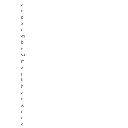
a
n
p
a
nt
as
b
er
sa
m
a
pi
li
h
a
n
A
n
d
a.