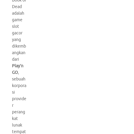
Book of
Dead
adalah
game
slot
gacor
yang
dikemb
angkan
dari
Play’n
GO
,
sebuah
korpora
si
provide
r
perang
kat
lunak
tempat