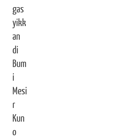
gas
yikk
an
di
Bum
i
Mesi
r
Kun
o