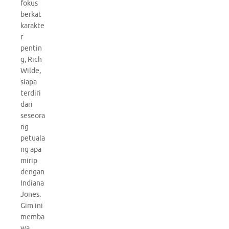
fokus
berkat
karakte
r
pentin
g, Rich
Wilde,
siapa
terdiri
dari
seseora
ng
petuala
ng apa
mirip
dengan
Indiana
Jones.
Gim ini
memba
wa