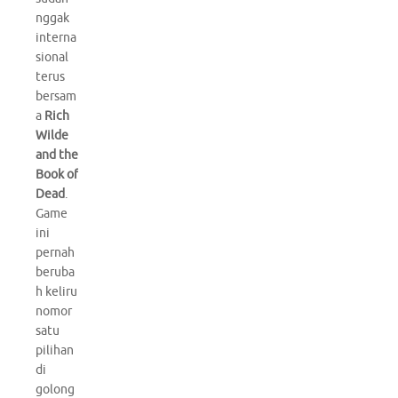
nggak
interna
sional
terus
bersam
a
Rich
Wilde
and the
Book of
Dead
.
Game
ini
pernah
beruba
h keliru
nomor
satu
pilihan
di
golong