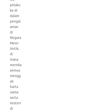
pelaku
ke di
dalam
pengal
aman
di
Negara
Mesir
Antik,
di
mana
mereka
semua
mengg
ali
harta
nama
serta
misteri
di