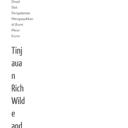
Dead
Slot:
Pengalaman
Mengasyikkan
di Bumi
Mesir
Kuno
Tinj
aua
n
Rich
Wild
e
and