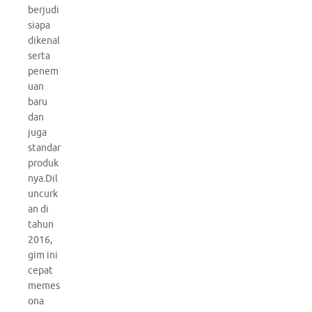
berjudi
siapa
dikenal
serta
penem
uan
baru
dan
juga
standar
produk
nya.Dil
uncurk
an di
tahun
2016,
gim ini
cepat
memes
ona