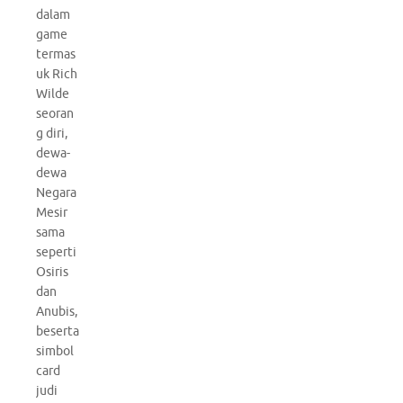
dalam
game
termas
uk Rich
Wilde
seoran
g diri,
dewa-
dewa
Negara
Mesir
sama
seperti
Osiris
dan
Anubis,
beserta
simbol
card
judi