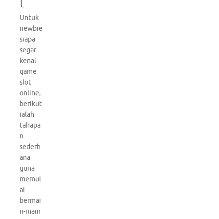
t
Untuk
newbie
siapa
segar
kenal
game
slot
online,
berikut
ialah
tahapa
n
sederh
ana
guna
memul
ai
bermai
n-main