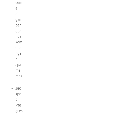
cum
a
den
gan
pen
gga
nda
kem
ena
nga
n
apa
me
mes
ona.
Jac
kpo
t
Pro
gres