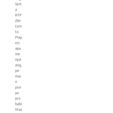
Sert
a
RTP
(Re
turn
to
Play
er)
apa
me
njul
ang,
pe
mai
n
pun
ya
pro
babi
litas