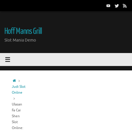
Skip
to
content
Hoff Manns Grill
Slot Mania Demo
Home
Judi Slot
Online
Ulasan
Fa Cai
Shen
Slot
Online: