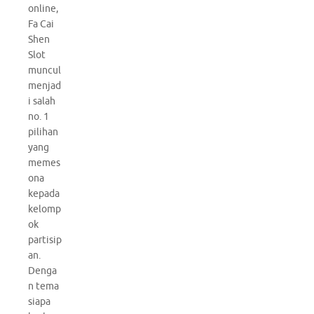
online,
Fa Cai
Shen
Slot
muncul
menjad
i salah
no. 1
pilihan
yang
memes
ona
kepada
kelomp
ok
partisip
an.
Denga
n tema
siapa