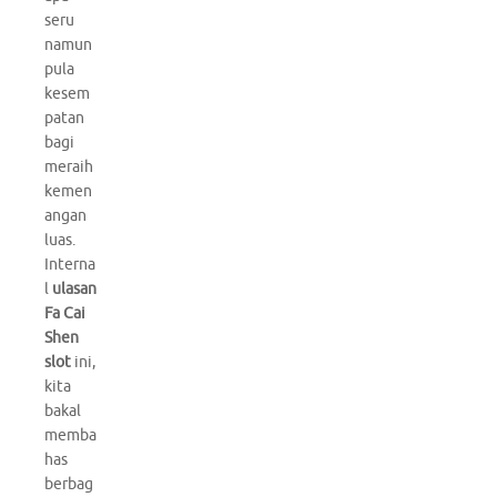
seru
namun
pula
kesem
patan
bagi
meraih
kemen
angan
luas.
Interna
l
ulasan
Fa Cai
Shen
slot
ini,
kita
bakal
memba
has
berbag