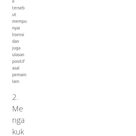
e
terseb
ut
mempu
nyai
lisensi
dan
juga
ulasan
positif
asal
pemain
lain.
2.
Me
nga
kuk