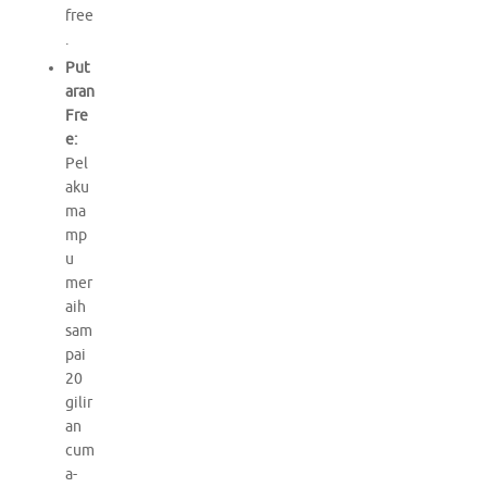
free
.
Put
aran
Fre
e:
Pel
aku
ma
mp
u
mer
aih
sam
pai
20
gilir
an
cum
a-