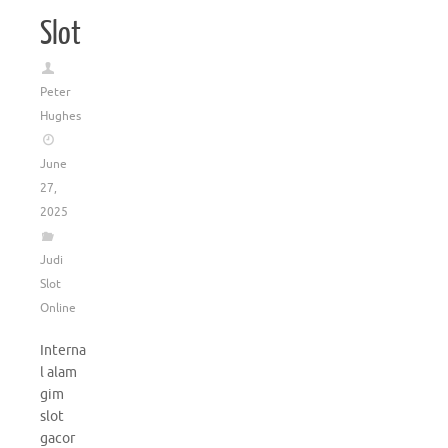
Slot
Peter
Hughes
June
27,
2025
Judi
Slot
Online
Interna
l alam
gim
slot
gacor