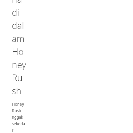
di
dal
am
Ho
ney
Ru
sh
Honey
Rush
nggak
sekeda
r