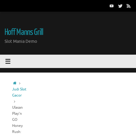
Skip
to
content
Hoff Manns Grill
Slot Mania Demo
Home
Judi Slot
Gacor
Ulasan
Play’n
GO
Honey
Rush: