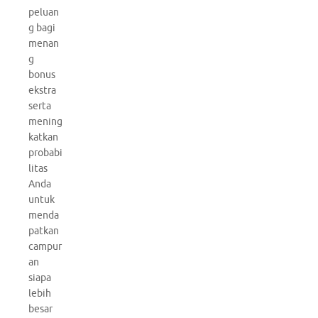
peluan
g bagi
menan
g
bonus
ekstra
serta
mening
katkan
probabi
litas
Anda
untuk
menda
patkan
campur
an
siapa
lebih
besar