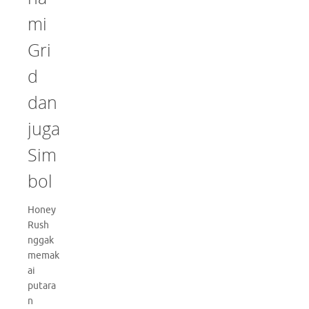
mi
Gri
d
dan
juga
Sim
bol
Honey
Rush
nggak
memak
ai
putara
n