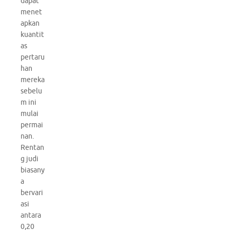
dapat
menet
apkan
kuantit
as
pertaru
han
mereka
sebelu
m ini
mulai
permai
nan.
Rentan
g judi
biasany
a
bervari
asi
antara
0,20