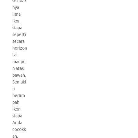
setidak
nya
lima
ikon
siapa
seperti
secara
horizon
tal
maupu
n atas
bawah.
Semaki
n
berlim
pah
ikon
siapa
Anda
cocokk
an,