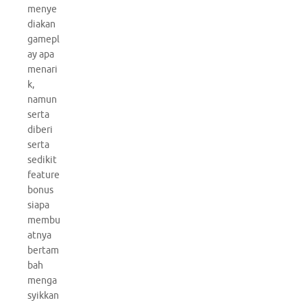
menye
diakan
gamepl
ay apa
menari
k,
namun
serta
diberi
serta
sedikit
feature
bonus
siapa
membu
atnya
bertam
bah
menga
syikkan