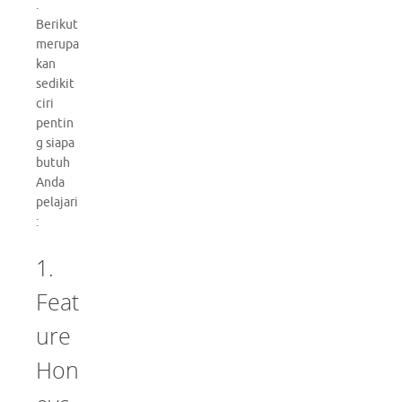
.
Berikut
merupa
kan
sedikit
ciri
pentin
g siapa
butuh
Anda
pelajari
:
1.
Feat
ure
Hon