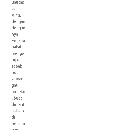
ualitas
Wu
Xing,
dengan
dengan
nya
Engkau
bakal
menga
ngkat
sepak
bola
seman
gat
moleku
l buat
dimanf
aatkan
di
persain