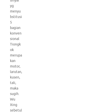
sinyal
yg
menyu
bstitusi
5
bagian
konven
sional
Tiongk
ok
merupa
kan
motor,
larutan,
kusen,
tali,
maka
sugih.
Wu
Xing
sebetul