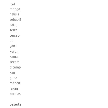
nya
menga
nalisis
sebab 5
catu,
serta
terseb
ut
yaitu
kurun
zaman
secara
diterap
kan
guna
mencit
rakan
korelas
i
beserta