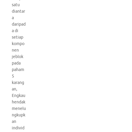
satu
diantar
a
daripad
a di
setiap
kompo
nen
jeblok
pada
paham
5
karang
an,
Engkau
hendak
menelu
ngkupk
an
individ