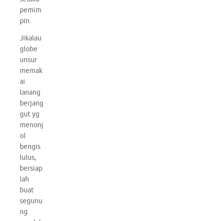
pemim
pin.
Jikalau
globe
unsur
memak
ai
lanang
berjang
gut yg
menonj
ol
bengis
lulus,
bersiap
lah
buat
segunu
ng