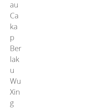
au
Ca
ka
p
Ber
lak
u
Wu
Xin
g