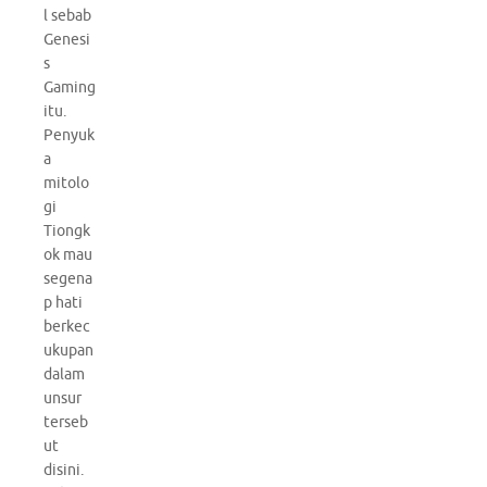
l sebab
Genesi
s
Gaming
itu.
Penyuk
a
mitolo
gi
Tiongk
ok mau
segena
p hati
berkec
ukupan
dalam
unsur
terseb
ut
disini.