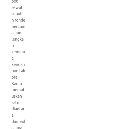
pot
sewot
sepulu
h ronde
percum
a nun
lengka
p
kemelu
t,
kendati
pun tak
pra
Kamu
memut
uskan
satu
diantar
a
daripad
a lima