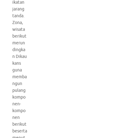
ikatan
jarang
tanda.
Zona,
wisata
berikut
merun
dingka
n Dikau
kans
guna
memba
ngun
pulang
kompo
nen-
kompo
nen
berikut
beserta
menut