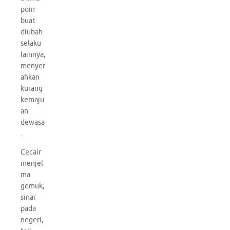
poin
buat
diubah
selaku
lainnya,
menyer
ahkan
kurang
kemaju
an
dewasa
.
Cecair
menjel
ma
gemuk,
sinar
pada
negeri,