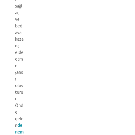
sağl
ar,
ve
bed
ava
kaza
nç
elde
etm
e
şans
ı
oluş
turu
r.
Önd
e
gele
n
de
nem