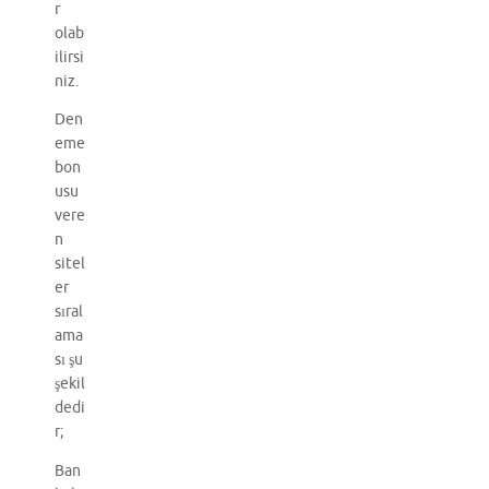
r
olab
ilirsi
niz.
Den
eme
bon
usu
vere
n
sitel
er
sıral
ama
sı şu
şekil
dedi
r;
Ban