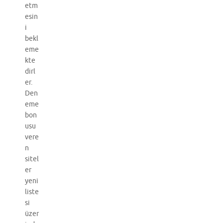
etm
esin
i
bekl
eme
kte
dirl
er.
Den
eme
bon
usu
vere
n
sitel
er
yeni
liste
si
üzer