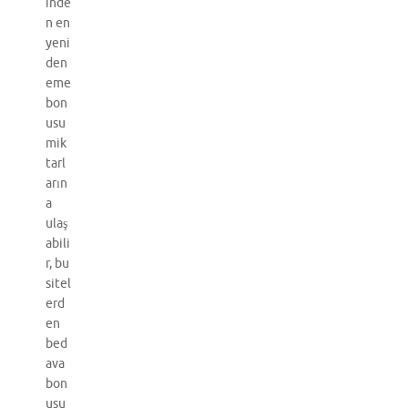
inde
n en
yeni
den
eme
bon
usu
mik
tarl
arın
a
ulaş
abili
r, bu
sitel
erd
en
bed
ava
bon
usu