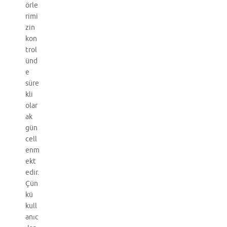
örle
rimi
zin
kon
trol
ünd
e
süre
kli
olar
ak
gün
cell
enm
ekt
edir.
Çün
kü
kull
anıc