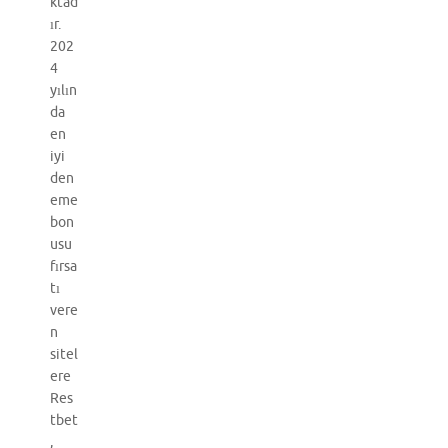
ktad
ır.
202
4
yılın
da
en
iyi
den
eme
bon
usu
fırsa
tı
vere
n
sitel
ere
Res
tbet
,