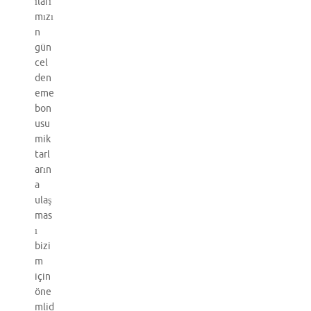
ıları
mızı
n
gün
cel
den
eme
bon
usu
mik
tarl
arın
a
ulaş
mas
ı
bizi
m
için
öne
mlid