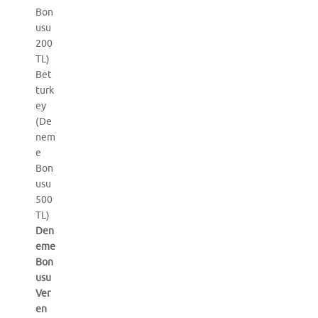
Bon
usu
200
TL)
Bet
turk
ey
(De
nem
e
Bon
usu
500
TL)
Den
eme
Bon
usu
Ver
en