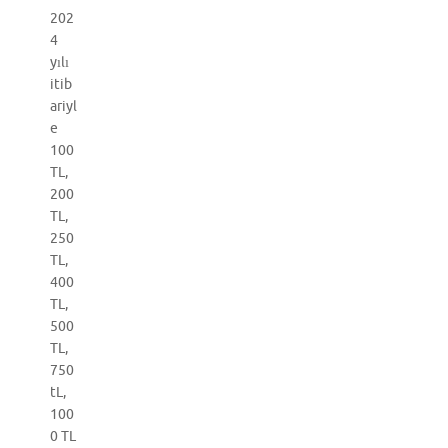
202
4
yılı
itib
ariyl
e
100
TL,
200
TL,
250
TL,
400
TL,
500
TL,
750
tL,
100
0 TL