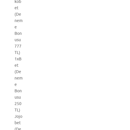
kob
et
(De
nem
e
Bon
usu
777
TL)
1xB
et
(De
nem
e
Bon
usu
250
TL)
Jojo
bet
(De