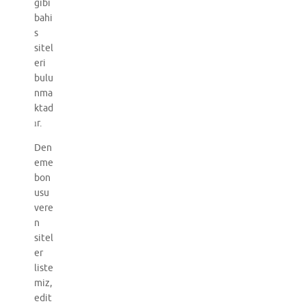
gibi
bahi
s
sitel
eri
bulu
nma
ktad
ır.
Den
eme
bon
usu
vere
n
sitel
er
liste
miz,
edit