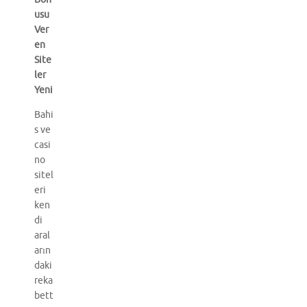
usu
Ver
en
Site
ler
Yeni
Bahi
s ve
casi
no
sitel
eri
ken
di
aral
arın
daki
reka
bett