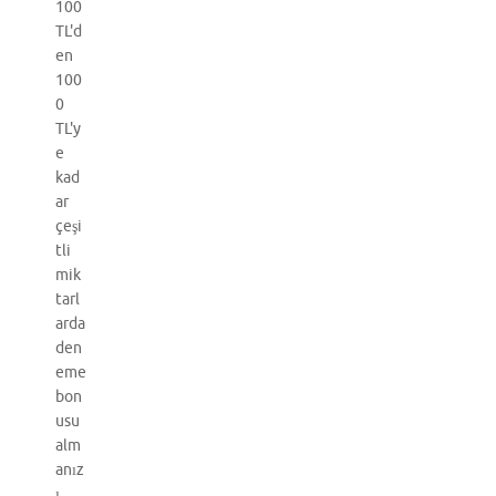
100
TL'd
en
100
0
TL'y
e
kad
ar
çeşi
tli
mik
tarl
arda
den
eme
bon
usu
alm
anız
ı