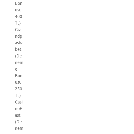
Bon
usu
400
TL)
Gra
ndp
asha
bet
(De
nem
e
Bon
usu
250
TL)
Casi
noF
ast
(De
nem