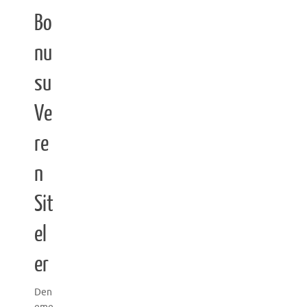
Bo
nu
su
Ve
re
n
Sit
el
er
Den