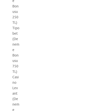
e
Bon
usu
250
TL)
Tipo
bet
(De
nem
e
Bon
usu
750
TL)
Casi
no
Lev
ant
(De
nem
e