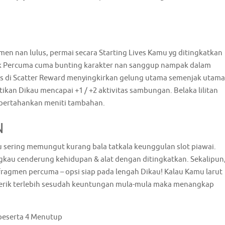
gmen nan lulus, permai secara Starting Lives Kamu yg ditingkatkan
ak Percuma cuma bunting karakter nan sanggup nampak dalam
us di Scatter Reward menyingkirkan gelung utama semenjak utama
tikan Dikau mencapai +1 / +2 aktivitas sambungan. Belaka lilitan
ipertahankan meniti tambahan.
N
u sering memungut kurang bala tatkala keunggulan slot piawai.
kau cenderung kehidupan & alat dengan ditingkatkan. Sekalipun
ragmen percuma – opsi siap pada lengah Dikau! Kalau Kamu larut
terik terlebih sesudah keuntungan mula-mula maka menangkap
beserta 4 Menutup