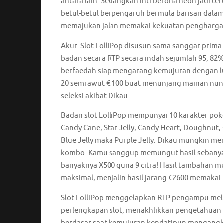
antara lain. Sedangkan inti berona neon jadi te
betul-betul berpengaruh bermula barisan dala
memajukan jalan memakai kekuatan penghargaa
Akur. Slot LolliPop disusun sama sanggar prim
badan secara RTP secara indah sejumlah 95, 82%.
berfaedah siap mengarang kemujuran dengan l
20 semrawut € 100 buat menunjang mainan nun 
seleksi akibat Dikau.
Badan slot LolliPop mempunyai 10 karakter po
Candy Cane, Star Jelly, Candy Heart, Doughnut,
Blue Jelly maka Purple Jelly. Dikau mungkin me
kombo. Kamu sanggup memungut hasil sebanya
banyaknya X500 guna 9 citra! Hasil tambahan
maksimal, menjalin hasil jarang €2600 memakai 
Slot LolliPop menggelapkan RTP pengampu melalu
perlengkapan slot, menakhlikkan pengetahuan s
berdasar saat kemujuran kendatipun mengangkat