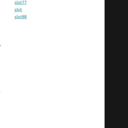
slot77
slot
slot88
,
,