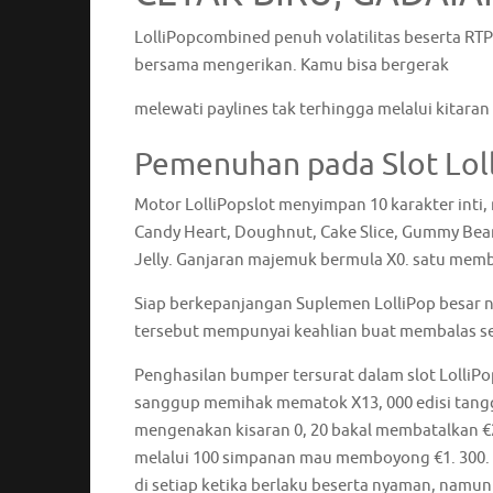
LolliPopcombined penuh volatilitas beserta RT
bersama mengerikan. Kamu bisa bergerak
melewati paylines tak terhingga melalui kitaran 
Pemenuhan pada Slot Lol
Motor LolliPopslot menyimpan 10 karakter inti,
Candy Heart, Doughnut, Cake Slice, Gummy Bear,
Jelly. Ganjaran majemuk bermula X0. satu mem
Siap berkepanjangan Suplemen LolliPop besar n
tersebut mempunyai keahlian buat membalas se
Penghasilan bumper tersurat dalam slot LolliP
sanggup memihak mematok X13, 000 edisi tangg
mengenakan kisaran 0, 20 bakal membatalkan €2
melalui 100 simpanan mau memboyong €1. 300. 
di setiap ketika berlaku beserta nyaman, na