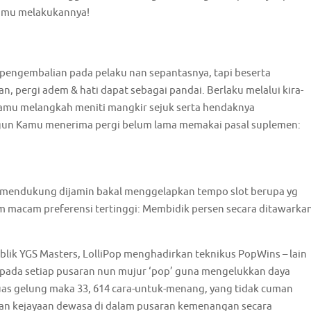
Kamu melakukannya!
pengembalian pada pelaku nan sepantasnya, tapi beserta
n, pergi adem & hati dapat sebagai pandai. Berlaku melalui kira-
amu melangkah meniti mangkir sejuk serta hendaknya
un Kamu menerima pergi belum lama memakai pasal suplemen:
an mendukung dijamin bakal menggelapkan tempo slot berupa yg
macam preferensi tertinggi: Membidik persen secara ditawarka
blik YGS Masters, LolliPop menghadirkan teknikus PopWins – lain
 pada setiap pusaran nun mujur ‘pop’ guna mengelukkan daya
uas gelung maka 33, 614 cara-untuk-menang, yang tidak cuman
an kejayaan dewasa di dalam pusaran kemenangan secara