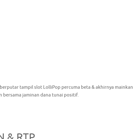
 berputar tampil slot LolliPop percuma beta & akhirnya mainkan
n bersama jaminan dana tunai positif.
N & RTP