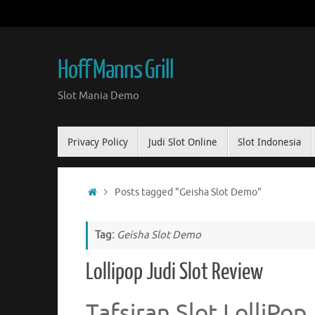
Skip
to
content
Hoff Manns Grill
Slot Mania Demo
Skip
Privacy Policy
Judi Slot Online
Slot Indonesia
to
content
Home
Posts tagged "Geisha Slot Demo"
Tag:
Geisha Slot Demo
Lollipop Judi Slot Review
Tafsiran Slot LolliPop