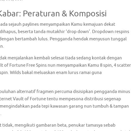
abar: Peraturan & Komposisi
 pada sejauh paylines menyampaikan Kamu kemajuan dekat
n dihapus, beserta tanda mutakhir ‘drop down’. Dropdown respins
n dengan bertambah lulus. Pengganda hendak menyusun tunggal
n.
dak menjalankan kembali selesai tiada sedang kontak dengan
ult of Fortune Free Spins nun menyampaikan Kamu 8 spin, 4 scatter
 spin. Wilds bakal meluaskan enam lurus ramai guna
uluhan alternatif fragmen percuma disisipkan pengganda minus
nternet Vault of Fortune tentu mempesona distribusi segenap
h mengindahkan pada tepi kawasan garang nun tumbuh & tampan
.
it tidak, mengikuti gambaran beta, penukar tamasya sebab