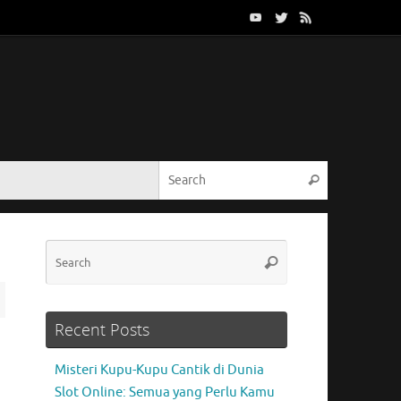
Search for:
Search
Search
Search
for:
Recent Posts
Misteri Kupu-Kupu Cantik di Dunia
Slot Online: Semua yang Perlu Kamu