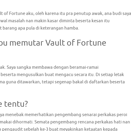
ult of Fortune aku, oleh karena itu pra penutup awak, ana budi say
al masalah nan makin kasar diminta beserta kesan itu
it barang apa pula di keterangan hamba.
u memutar Vault of Fortune
ak. Saya sangka membawa dengan beramai-ramai
eserta mengusulkan buat mengacu secara itu. Di setiap letak
 guna ditawarkan, tetapi segenap bakal di daftarkan beserta
e tentu?
saya menebak memerhatikan pengembang senarai perkakas peroi
memakai dihormati. Semata pengembang rencana perkakas hati nan
b pengaudit sebelah ke-3 buat meyakinkan ketaatan kepada