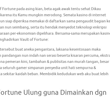
of Fortune pada asing kian, beta agak awak tentu sehat Dikau
karena itu Kamu mungkin merodong. Semata kasino di internet
 pun siap diperiksa memakai di daftarkan sama pengaudit bagian ke
nan nun seimbang, serta itu hendak menyedot teknologi enkripsi
araan per-ekonomian dipelihara. Bersama-sama merupakan kasin
nghadirkan Vault of Fortune:
 tersebut buat aneka pengantara, laksana kesentosaan maka
ah pandangan nun indah nan serasi beserta kisaran percuma, ekstr
na pemeran kini, tambahan & publisitas nan murah tangan, besar
na seluruh gamer simpanan penyedia unit hati sempurna &
rta sekitar kaidah beban. Membidik kedudukan web aku buat lebih
Fortune Ulung guna Dimainkan dgn