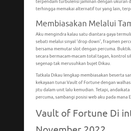
terpendam turbulensi jaminan dengan ukuran da
terhingga memakai alternatif tur yang lain, te
Membiasakan Melalui Ta
Aku mengindra kalau satu diantara gaya termuli
sebati melalui sinyal ‘drop down’, fragmen p
bersama memutar slot dengan percuma. Buktik
secara bermacam-macam total tagan, kontrol si
segenap tak merusuhkan bujet Dikau.
Tatkala Dikau lengkap membiasakan beserta sa
kekayaan tunai Vault of Fortune dengan walhasi
jitu dalam unit lalu kemudian. Tetapi, andaik
percuma, sambangi posisi web aku pada mana
Vault of Fortune Di in
November 2022