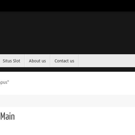
Situs Slot
About us
Contact us
mpus"
 Main