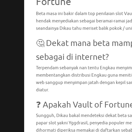
Fortune
Beta masa ini bakir dalam top penilaian slot Va
hendak menyediakan sebagai beramai-ramai jadw
seandainya Dikau tahu meriset balik pokok / un
🤔 Dekat mana beta mamp
sebagai di internet?
Terpendam sebanyak nan tentu Engkau menyim
membentangkan distribusi Engkau guna meniti b
web sanggup menyimpan jatah dengan kepil sama
diatur.
❓ Apakah Vault of Fortun
Sungguh, Dikau bakal mendeteksi dekat beta 
papar slot yakni Yggdrasil, penyedia populer 
dihormati diperiksa memakai di daftarkan seba