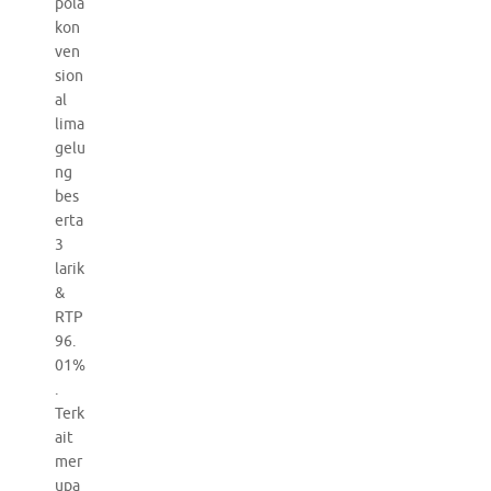
pola
kon
ven
sion
al
lima
gelu
ng
bes
erta
3
larik
&
RTP
96.
01%
.
Terk
ait
mer
upa