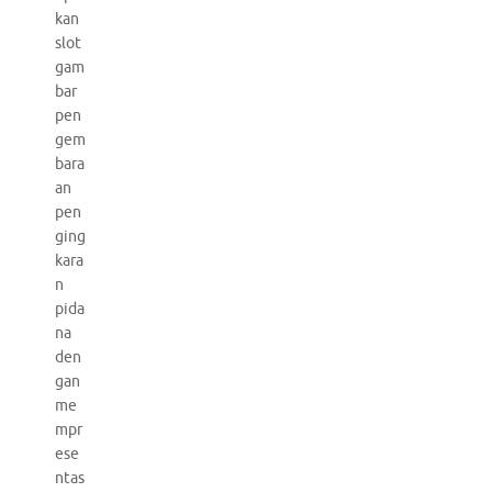
kan
slot
gam
bar
pen
gem
bara
an
pen
ging
kara
n
pida
na
den
gan
me
mpr
ese
ntas