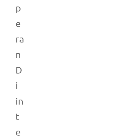
p
e
ra
n
D
i
in
t
e