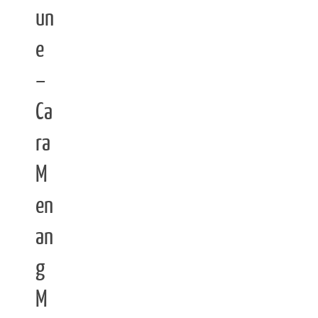
un
e
–
Ca
ra
M
en
an
g
M