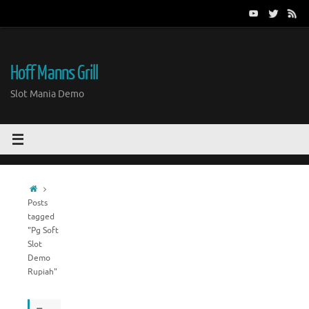
Skip
to
content
Hoff Manns Grill
Slot Mania Demo
Home
Posts
tagged
"Pg Soft
Slot
Demo
Rupiah"