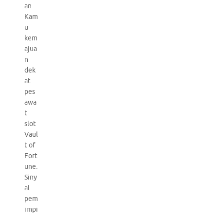
an
Kam
u
kem
ajua
n
dek
at
pes
awa
t
slot
Vaul
t of
Fort
une.
Siny
al
pem
impi