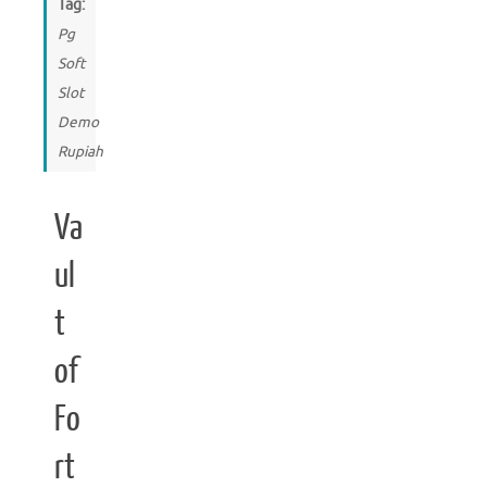
Tag:
Pg
Soft
Slot
Demo
Rupiah
Va
ul
t
of
Fo
rt