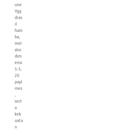
une
Ygg
dras
il
ham
ba,
mel
alui
dim
ensi
5-3,
20
payl
ines
,
sert
a
kek
uata
n