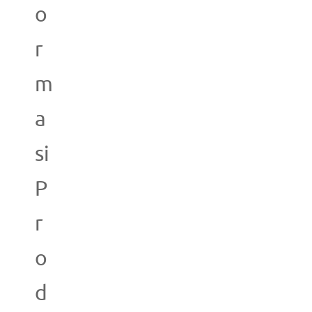
o
r
m
a
si
P
r
o
d