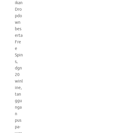
ikan
Dro
pdo
wn
bes
erta
Fre
e
Spin
s,
dgn
20
winl
ine,
tan
ggu
nga
n
pus
pa-