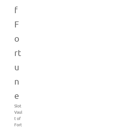
f
F
o
rt
u
n
e
Slot
Vaul
t of
Fort