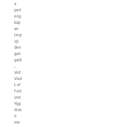
a
perl
eng
kap
an
terp
uji
den
gan
gaib
,
slot
Vaul
t of
Fort
une
Ygg
dras
il
me