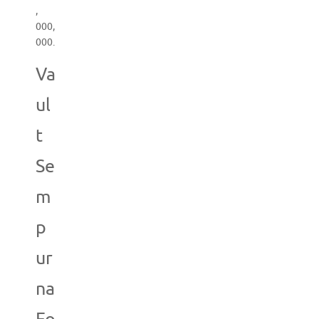
,
000,
000.
Va
ul
t
Se
m
p
ur
na