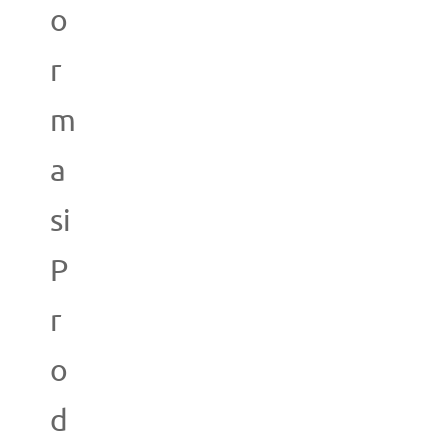
o
r
m
a
si
P
r
o
d