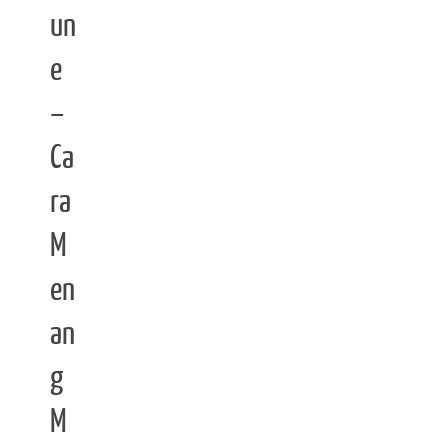
un
e
–
Ca
ra
M
en
an
g
M