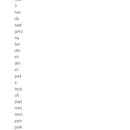
3
tan
da
saat
gelu
ng
ber
der
et-
der
et
pad
a
seja
uh
payl
ines
men
yam
paik