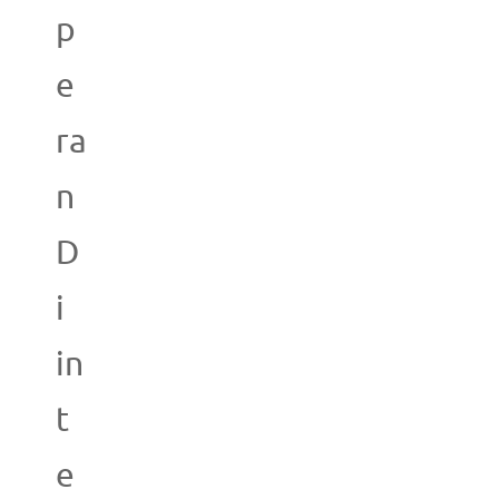
p
e
ra
n
D
i
in
t
e