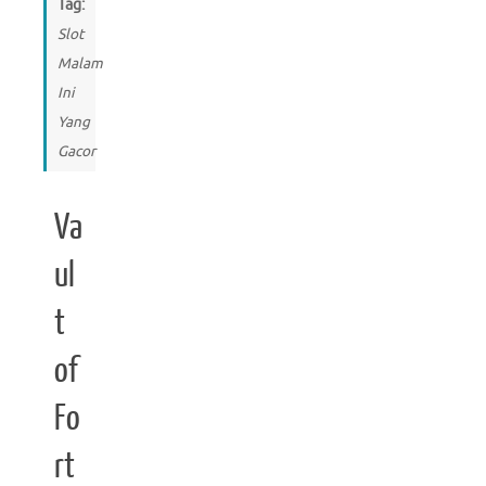
Tag:
Slot
Malam
Ini
Yang
Gacor
Va
ul
t
of
Fo
rt