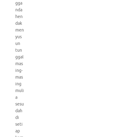
gga
nda
hen
dak
men
yus
un
tun
ggal
mas
ing-
mas
ing
muli
a
sesu
dah
di
seti
ap