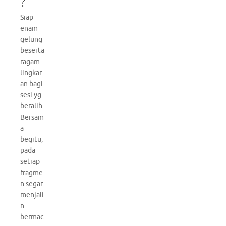
?
Siap
enam
gelung
beserta
ragam
lingkar
an bagi
sesi yg
beralih.
Bersam
a
begitu,
pada
setiap
fragme
n segar
menjali
n
bermac