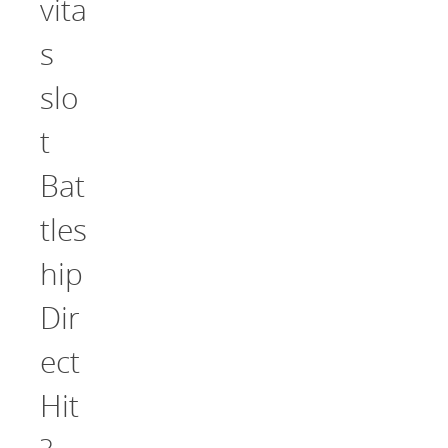
vita
s
slo
t
Bat
tles
hip
Dir
ect
Hit