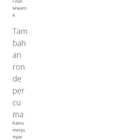
r nun
sewarn
a.
Tam
bah
an
ron
de
per
cu
ma
Kamu
menju
mpai