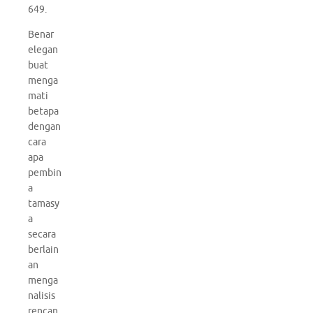
649.
Benar
elegan
buat
menga
mati
betapa
dengan
cara
apa
pembin
a
tamasy
a
secara
berlain
an
menga
nalisis
rencan