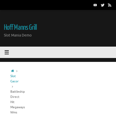
Skip
to
content
Hoff Manns Grill
Slot Mania Demo
Home
Slot
Gacor
Battleship
Direct
Hit
Megaways
Wms