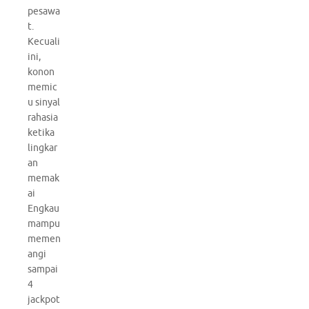
pesawa
t.
Kecuali
ini,
konon
memic
u sinyal
rahasia
ketika
lingkar
an
memak
ai
Engkau
mampu
memen
angi
sampai
4
jackpot