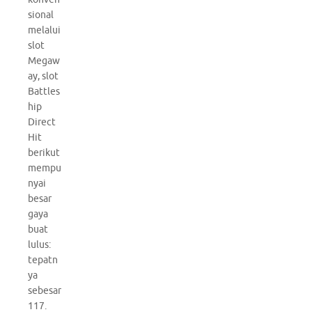
sional
melalui
slot
Megaw
ay, slot
Battles
hip
Direct
Hit
berikut
mempu
nyai
besar
gaya
buat
lulus:
tepatn
ya
sebesar
117.