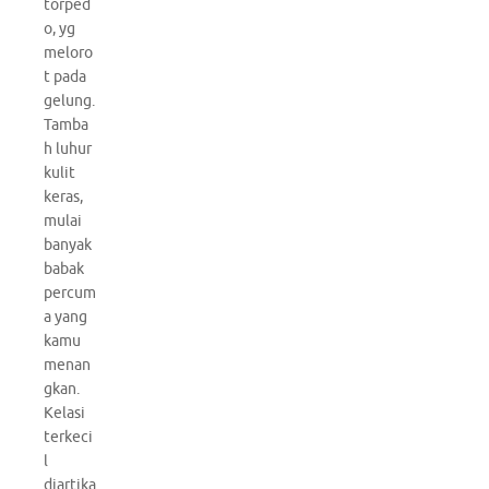
torped
o, yg
meloro
t pada
gelung.
Tamba
h luhur
kulit
keras,
mulai
banyak
babak
percum
a yang
kamu
menan
gkan.
Kelasi
terkeci
l
diartika