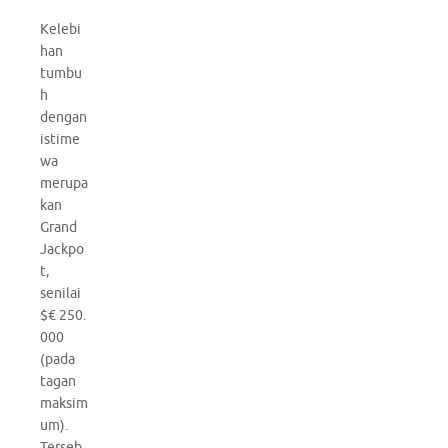
Kelebi
han
tumbu
h
dengan
istime
wa
merupa
kan
Grand
Jackpo
t,
senilai
$€ 250.
000
(pada
tagan
maksim
um).
Terseb