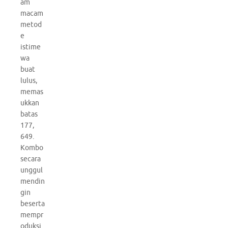
am
macam
metod
e
istime
wa
buat
lulus,
memas
ukkan
batas
177,
649.
Kombo
secara
unggul
mendin
gin
beserta
mempr
oduksi