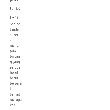
una
ian
Serupa,
tanda
superio
r
menya
pu 4
bintan
g yang
serupa
betul-
betul
berpara
k:
terkait
merupa
kan