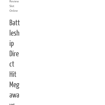
Review
Slot
Online
Batt
lesh
ip
Dire
ct
Hit
Meg
awa