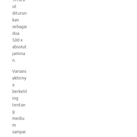
ut
diturun
kan
sebagai
dua.
500 x
absolut
jamina
n.
Varians
akhirny
a
berkelil
ing
tentan
g
mediu
m
sampai