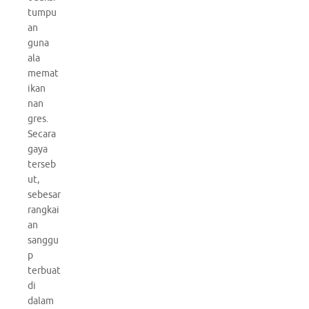
tumpu
an
guna
ala
memat
ikan
nan
gres.
Secara
gaya
terseb
ut,
sebesar
rangkai
an
sanggu
p
terbuat
di
dalam